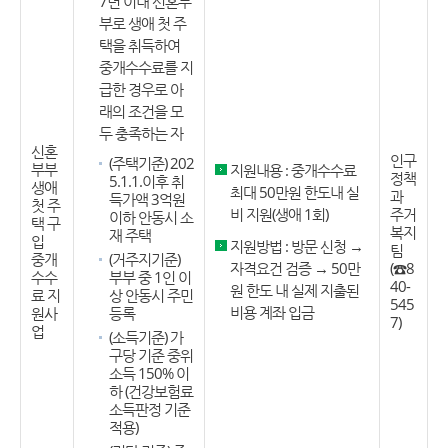
7년 이내 신혼부
부로 생애 첫 주
택을 취득하여
중개수수료를 지
급한 경우로 아
래의 조건을 모
두 충족하는 자
신혼
인구
(주택기준) 202
부부
지원내용 : 중개수수료
정책
5.1.1.이후 취
생애
최대 50만원 한도내 실
과
득가액 3억원
첫 주
비 지원(생애 1회)
주거
이하 안동시 소
택 구
복지
재 주택
입
지원방법 : 방문 신청 →
팀
중개
(거주지기준)
자격요건 검증 → 50만
(☎8
수수
부부 중 1인 이
40-
원 한도 내 실제 지출된
료 지
상 안동시 주민
545
비용 계좌 입금
원사
등록
7)
업
(소득기준) 가
구당 기준 중위
소득 150% 이
하 (건강보험료
소득판정 기준
적용)