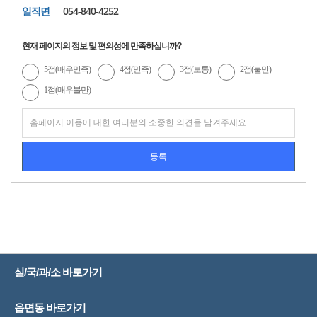
054-840-4252
일직면
현재 페이지의 정보 및 편의성에 만족하십니까?
5점(매우만족)
4점(만족)
3점(보통)
2점(불만)
1점(매우불만)
실/국/과/소 바로가기
읍면동 바로가기