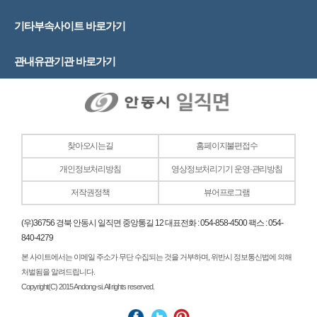
기타부속사이트 바로가기
관내유관기관 바로가기
찾아오시는길
홈페이지불편접수
개인정보처리방침
영상정보처리기기 운영·관리방침
저작권정책
뷰어프로그램
(우)36756 경북 안동시 일직면 중앙통길 12 대표전화 : 054-858-4500 팩스 : 054-
840-4279
본 사이트에서는 이메일 주소가 무단 수집되는 것을 거부하며, 위반시 정보통신법에 의해
처벌됨을 알려드립니다.
Copyright(C) 2015 Andong-si. All rights reserved.