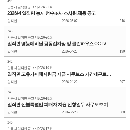
244
안동시 일직면 공고
제2026-21호
2026년 일직면 농지 전수조사 조사원 채용 공고
일직면
2026-05-07
346
243
안동시 일직면 공고
제2026-20호
일직면 영농폐비닐 공동집하장 및 클린하우스 CCTV 설치에 따른 행정예고
일직면
2026-04-23
190
242
안동시 일직면 공고
제2026-19호
일직면 고유가피해지원금 지급 사무보조 기간제근로자 채용 공고
일직면
2026-04-22
397
241
안동시 일직면 공고
제2026-18호
일직면 산불특별법 피해자 지원 신청업무 사무보조 기간제근로자(4차) 모집 공고
일직면
2026-04-20
300
240
안동시 일직면 공고
제2026-17호