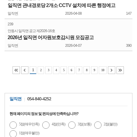
일직면 관내경로당 2개소 CCTV 설치에 따른 행정예고
일직면
2026-04-08
147
239
안동시 일직면 공고
제2026-16호
2026년 일직면 어자원보호감시원 모집공고
일직면
2026-04-07
390
1
2
3
4
5
6
7
8
9
10
054-840-4252
일직면
현재 페이지의 정보 및 편의성에 만족하십니까?
5점(매우만족)
4점(만족)
3점(보통)
2점(불만)
1점(매우불만)