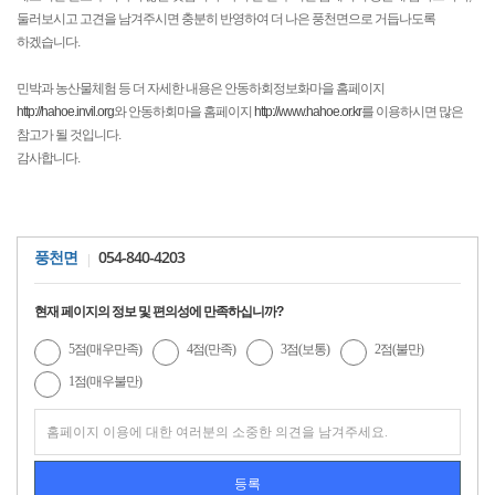
둘러보시고 고견을 남겨주시면 충분히 반영하여 더 나은 풍천면으로 거듭나도록
하겠습니다.
민박과 농산물체험 등 더 자세한 내용은 안동하회정보화마을 홈페이지
http://hahoe.invil.org
와 안동하회마을 홈페이지
http://www.hahoe.or.kr
를 이용하시면 많은
참고가 될 것입니다.
감사합니다.
054-840-4203
풍천면
현재 페이지의 정보 및 편의성에 만족하십니까?
5점(매우만족)
4점(만족)
3점(보통)
2점(불만)
1점(매우불만)