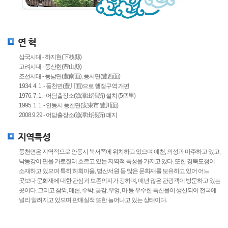
연 혁
삼국시대 - 하지현(下枝縣)
고려시대 - 풍산현(豊山縣)
조선시대 - 풍남면(豊南面), 풍서면(豊西面)
1934. 4. 1. - 풍천면(豊川面)으로 행정구역 개편
1976. 7. 1. - 어담출장소(漁潭出張所) 설치 (5個里)
1995. 1. 1. - 안동시 풍천면(安東市 豊川面)
2008.9.29 - 어담출장소(漁潭出張所) 폐지
지역특성
풍천면은 지역적으로 안동시 북서쪽에 위치하고 있으며 예천, 의성과 마주하고 있고,
낙동강이 면을 가로질러 흐르고 있는 지역적 특성을 가지고 있다. 또한 경북도청이
소재하고 있으며 특히 하회마을, 병산서원 등 많은 문화재를 보유하고 있어 어느
곳보다 문화재에 대한 관심과 보존의지가 강하며, 매년 많은 관광객이 방문하고 있는
곳이다. 그리고 참외, 메론, 수박, 곶감, 우엉, 마 등 우수한 특산물이 생산되어 전국에
널리 알려지고 있으며 판매실적 또한 늘어나고 있는 상태이다.