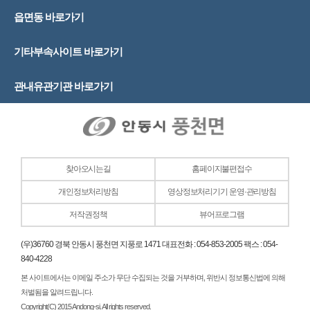
읍면동 바로가기
기타부속사이트 바로가기
관내유관기관 바로가기
찾아오시는길
홈페이지불편접수
개인정보처리방침
영상정보처리기기 운영·관리방침
저작권정책
뷰어프로그램
(우)36760 경북 안동시 풍천면 지풍로 1471 대표전화 : 054-853-2005 팩스 : 054-
840-4228
본 사이트에서는 이메일 주소가 무단 수집되는 것을 거부하며, 위반시 정보통신법에 의해
처벌됨을 알려드립니다.
Copyright(C) 2015 Andong-si. All rights reserved.