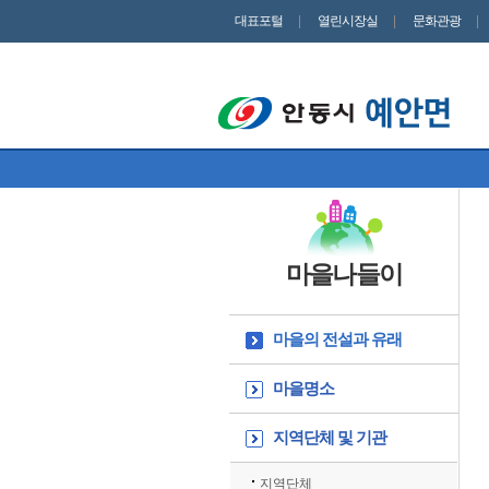
대표포털
열린시장실
문화관광
마을나들이
마을의 전설과 유래
마을명소
지역단체 및 기관
지역단체