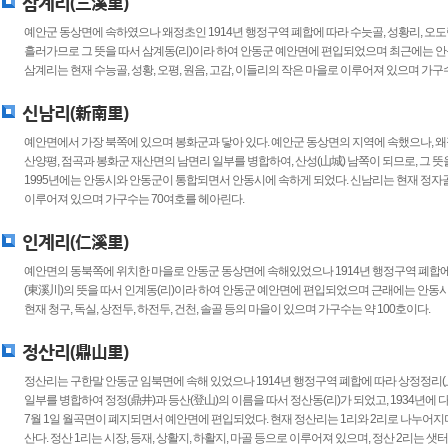
삼계리(三溪里)
예안군 동상면에 속하였으나 왜정초인 1914년 행정구역 폐합에 따라 수늣골, 성황리, 오도락
흘러가므로 그 뜻을 따서 삼계동(리)이라 하여 안동군 예안면에 편입되었으며 최근에는 
삼계리는 현재 수능골, 성황, 오평, 원음, 고감, 이들리의 작은 마을로 이루어져 있으며 가구수
신남리(新南里)
예안면에서 가장 북쪽에 있으며 봉화군과 닿아 있다. 예안군 동상면의 지역에 속했으나, 왜정초
산양평, 점곡과 봉화군 재산면의 남면리 일부를 병합하여, 산성(山城) 남쪽이 되므로, 그 
1995년에는 안동시와 안동군이 통합되면서 안동시에 속하게 되었다. 신남리는 현재 정자골, 
이루어져 있으며 가구수는 70여호를 헤아린다.
인계리(仁溪里)
예안면의 동북쪽에 위치한 마을로 안동군 동상면에 속해있었으나 1914년 행정구역 폐합에 
(東溪川)의 뜻을 따서 인계동(리)이라 하여 안동군 예안면에 편입되었으며 근래에는 안동
현재 청구, 독실, 상전두, 하전두, 건천, 솔골 등의 마을이 있으며 가구수는 약 100호이다.
정산리(鼎山里)
정산리는 구한말 안동군 임북면에 속해 있었으나 1914년 행정구역 폐합에 따라 상정정리(上
일부를 병합하여 정정(鼎井)과 등산(登山)의 이름을 따서 정산동(리)가 되었고, 1934년에
7월 1일 월곡면이 폐지되면서 예안면에 편입되었다. 현재 정산리는 1리와 2리로 나누어지
산다. 정산 1리는 시장, 등재, 상활지, 하활지, 마골 등으로 이루어져 있으며, 정산 2리는 샛터