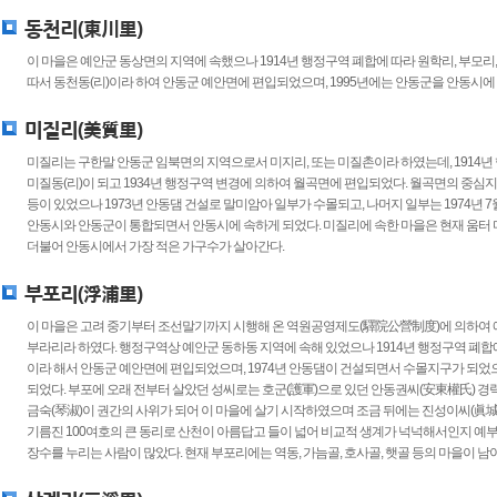
동천리(東川里)
이 마을은 예안군 동상면의 지역에 속했으나 1914년 행정구역 폐합에 따라 원학리, 부모리
따서 동천동(리)이라 하여 안동군 예안면에 편입되었으며, 1995년에는 안동군을 안동시에
미질리(美質里)
미질리는 구한말 안동군 임북면의 지역으로서 미지리, 또는 미질촌이라 하였는데, 1914년 
미질동(리)이 되고 1934년 행정구역 변경에 의하여 월곡면에 편입되었다. 월곡면의 중심지가
등이 있었으나 1973년 안동댐 건설로 말미암아 일부가 수몰되고, 나머지 일부는 1974년 
안동시와 안동군이 통합되면서 안동시에 속하게 되었다. 미질리에 속한 마을은 현재 움터 마
더불어 안동시에서 가장 적은 가구수가 살아간다.
부포리(浮浦里)
이 마을은 고려 중기부터 조선말기까지 시행해 온 역원공영제도(驛院公營制度)에 의하여 
부라리라 하였다. 행정구역상 예안군 동하동 지역에 속해 있었으나 1914년 행정구역 폐합
이라 해서 안동군 예안면에 편입되었으며, 1974년 안동댐이 건설되면서 수몰지구가 되었으
되었다. 부포에 오래 전부터 살았던 성씨로는 호군(護軍)으로 있던 안동권씨(安東權氏) 경력(
금숙(琴淑)이 권간의 사위가 되어 이 마을에 살기 시작하였으며 조금 뒤에는 진성이씨(眞
기름진 100여호의 큰 동리로 산천이 아름답고 들이 넓어 비교적 생계가 넉넉해서인지 예부터
장수를 누리는 사람이 많았다. 현재 부포리에는 역동, 가늠골, 호사골, 햇골 등의 마을이 남