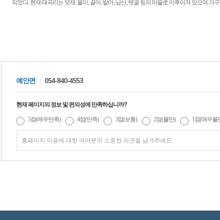
되었다. 현재 태곡리는 덧재, 물미, 골마, 밭마, 남산, 탯골 등의 마을로 이루어져 있으며 가구
054-840-4553
예안면
현재 페이지의 정보 및 편의성에 만족하십니까?
5점(매우만족)
4점(만족)
3점(보통)
2점(불만)
1점(매우불