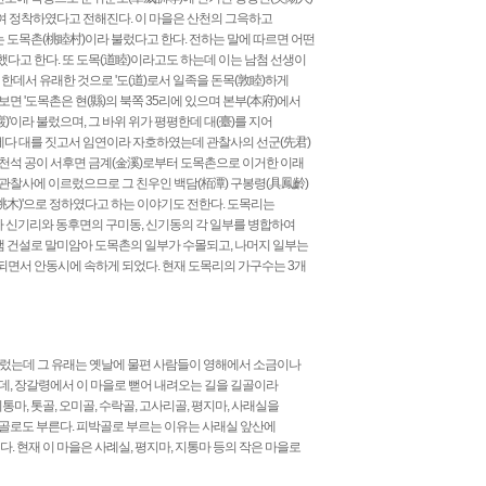
하여 정착하였다고 전해진다. 이 마을은 산천의 그윽하고
는 도목촌(桃睦村)이라 불렀다고 한다. 전하는 말에 따르면 어떤
다고 한다. 또 도목(道睦)이라고도 하는데 이는 남첨 선생이
 한데서 유래한 것으로 '도(道)로서 일족을 돈목(敦睦)하게
보면 '도목촌은 현(縣)의 북쪽 35리에 있으며 본부(本府)에서
巖)'이라 불렀으며, 그 바위 위가 평평한데 대(臺)를 지어
기에다 대를 짓고서 임연이라 자호하였는데 관찰사의 선군(先君)
또 배천석 공이 서후면 금계(金溪)로부터 도목촌으로 이거한 이래
관찰사에 이르렀으므로 그 친우인 백담(栢潭) 구봉령(具鳳齡)
(桃木)'으로 정하였다고 하는 이야기도 전한다. 도목리는
 신기리와 동후면의 구미동, 신기동의 각 일부를 병합하여
안동댐 건설로 말미암아 도목촌의 일부가 수몰되고, 나머지 일부는
합되면서 안동시에 속하게 되었다. 현재 도목리의 가구수는 3개
 불렀는데 그 유래는 옛날에 물편 사람들이 영해에서 소금이나
데, 장갈령에서 이 마을로 뻗어 내려오는 길을 길골이라
지통마, 톳골, 오미골, 수락골, 고사리골, 평지마, 사래실을
골로도 부른다. 피박골로 부르는 이유는 사래실 앞산에
. 현재 이 마을은 사례실, 평지마, 지통마 등의 작은 마을로