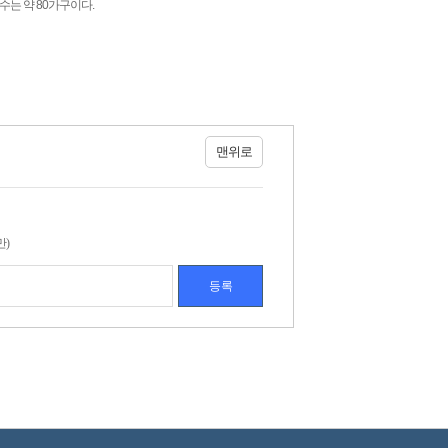
수는 약 80가구이다.
맨위로
만)