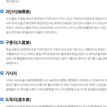
30여호이다.
귀단리(歸團里)
이 마을은 구한말 예안군 동하면의 지역으로서 구다니 또는 구단이라 하였는데, 왜정초인 1
이라 하여 안동군 예안면에 편입되었는데, 1973년 안동댐이 생기면서 수몰지구가 되었으며
되었다. 귀단리는 행정구역상 1리와 2리로 나누어지며 가구수는 60여호를 헤아린다. 귀단 1
금곡, 한자골, 새마을 등의 마을로 구성되었다.
구룡리(九龍里)
옛날 안동군 임북면에 속한 지역이었으며 구렁이 있으므로 구렁, 또는 구룡방이라 하였다. 
구룡동(리)이 되고, 1934년 행정구역 변경에 따라 월곡면에 편입되었다가, 1974년 월
안동시에 통합함에 따라 안동시에 속하게 되었다. 현재 구룡리는 동다리, 원구룡, 소월, 양옥
100호이다.
기사리
아마리 아마리골 아휴리(阿休里) 조선 숙종 15년 昌寧人 曺圭承이 개척했다고 전해지며, 
경치가 좋아 쉬어갔다 하여 아휴리로 불리어졌다고 하며 지금은 아마리로 부른다. 선암골 
말방울이 이 곳에 돌아 왔다. 이에 仙岩堂을 지어 그의 영혼을 모셨으므로 동명을 선암골로
도목리(道木里)
수몰전 이 마을은 원래 영양남씨(英陽南氏)와 흥해배씨(興海裵氏)의 세거지(世居地)로 조