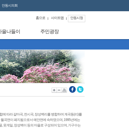
안동시의회
홈으로
사이트맵
안동시청
마을나들이
주민광장
합에 따라 갈마곡, 전시곡, 장성백리를 병합하여 계곡동(리)를
따라 월곡면이 폐지됨으로서 예안면에 속하였으며, 1995년에는
, 웃게일, 장성백이 등의 마을로 구성되어 있으며, 가구수는