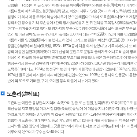
남첨(南 ) 선생이 이곳 산수의 아름다움을 취택(取擇)하여 와룡면 주촌(周村)에서 이거
아름다움이 마치 무릉도원(武陵桃源) 같고, 복숭아나무가 많은 곳이라 하여 도목(桃睦) 또
점장이가 와서 마을 주위에 복숭아나무가 있으면 해롭다고 하여 도목촌(道木村)으로 개칭했
강학하던 장소를 기려 후손들이 8칸의 정사(精舍)를 지은 뒤 편액을 '도목정사(道睦精舍)'라
한다'는 의미를 가지고 있다. 또 영가지의 부북(府北) 임하현(臨河縣)에 실린 도목촌 부분을 
35리 떨어진 곳에 있는 동네인데, 이 곳에는 100여자 되는 석벽(石壁)이 있어 이를 '검암(儉
이름하기를 '임연(臨淵)'이라 불렀다고 하였다. 그러므로 관찰사 배삼익(裵三益) 공이 여
증참판(增參判) 배천석(裵天錫, 1523∼1573) 공이 처음 와서 살았다'고 기록되어있다. 
공의 아들인 임연재(臨淵齋)가 퇴계 선생의 문인으로 문장과 글씨가 뛰어나고 벼슬이 황해
선생이 이 마을의 이름을 '도맥(道脈)'으로 부르기를 권했으나, 공은 과분하다고 하여 '도목
행정구역상 안동군 임북면의 지역에 속해있었으나 왜정초인 1914년 행정구역 폐합에 따라
도목동(리)이 되고, 1934년 행정구역 변경에 의하여 월곡면에 편입되었는데, 1973년 
1974년 월곡면이 폐지됨에 따라 예안면에 편입되었으며, 1995년 안동시와 안동군이 통
반에 약 30호로 가래골, 구미, 오미골 등의 마을에 나누어져 있다.
도촌리(道村里)
도촌리는 예안군 동상면의 지역에 속했으며 길골, 또는 질골, 길곡(吉谷), 도곡(道谷)으로
해산물을 지고 영양을 거처서 장갈령(長葛嶺)을 넘어 이 마을을 지나 예안까지 내왕하였는
하였으며, 한창 때는 3, 40명이 이 길을 이용하였다고 한다. 1914년 행정구역 폐합에 따라 
병합하여 도촌동(리)라 하여 안동군 예안면에 편입되었는데 마을 사람들은 피박 혹은 피박
고지박을 닮은 명당이 있는데 그곳을 껍박이라 하며 한자로 쓰면 피박(皮朴)이 되기 때문이다
이루어져 있으며 가구수는 약 40호이다.