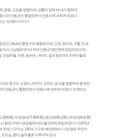
, 원음, 고감을 병합하여, 성황리 앞에 세 내가 합하여
안동시와 안동군이 통합되면서 안동시에 속하게 되었다.
는 약 100가구이다.
인 1914년 행정구역 폐합에 따라 고죽, 정자곡, 구통, 두곡,
뜻을 따서 신남동(리)이라 하여 안동군 예안면에 편입되었으며,
선양바들, 자운, 높은데, 구티미, 점곡 등 6개의 자연마을로
따라 청구리, 도동리, 전두리, 건천리, 송곡을 병합하여 동계천
시와 안동군이 통합되면서 안동시에 속하게 되었다. 인계리는
鼎井里), 하정정리(下鼎井里), 등산리(登山里), 계곡리(桂谷里)
 다시 행정구역이 변경됨에 따라 월곡면에 편입되었다가 1974년
며 전체 가구수는 190여 가구로 예안면에서 가장 많은 주민이
, 오리실, 중마, 솥우물로 이루어져 있다.