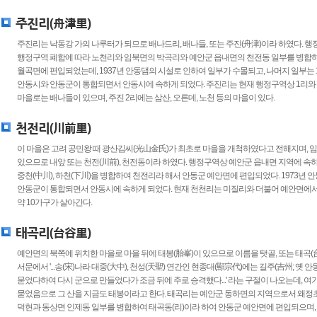
주진리(舟津里)
주진리는 낙동강 가의 나루터가 되므로 배나드리, 배나들, 또는 주진(舟津)이라 하였다. 
행정구역 폐합에 따라 노천리와 임북면의 박곡리와 예안군 읍내면의 천전동 일부를 병합하여 
월곡면에 편입되었는데, 1937년 안동댐의 시설로 인하여 일부가 수몰되고, 나머지 일부는 
안동시와 안동군이 통합되면서 안동시에 속하게 되었다. 주진리는 현재 행정구역상 1리와 2
마을로는 배나들이 있으며, 주진 2리에는 삼산, 오른데, 노천 등의 마을이 있다.
천전리(川前里)
이 마을은 고려 공민왕 때 광산김씨(光山金氏)가 최초로 마을을 개척하였다고 전해지며, 
있으므로 내앞 또는 천전(川前), 천전동이라 하였다. 행정구역상 예안군 읍내면 지역에 속하
중천(中川), 하천(下川)을 병합하여 천전리라 해서 안동군 예안면에 편입되었다. 1973년
안동군이 통합되면서 안동시에 속하게 되었다. 현재 천천리는 미질리와 더불어 예안면에서 
약 10가구가 살아간다.
태곡리(台谷里)
예안면의 북쪽에 위치한 마을로 마을 뒤에 태봉(胎峯)이 있으므로 이름을 탯골, 또는 태곡(台
서문에서 '...송(宋)나라 대중(大中), 천성(天聖) 연간인 현종대(顯宗代)에는 길주(吉州; 옛
묻었다하여 다시 군으로 만들었다가 조금 뒤에 주로 승격했다...' 라는 구절이 나오는데, 여
묻었음으로 그 산을 지금도 태봉이라고 한다. 태곡리는 예안군 동하면의 지역으로서 왜정초인 1
덕현과 동상면 인제동 일부를 병합하여 태곡동(리)이라 하여 안동군 예안면에 편입되으며,