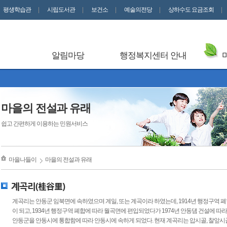
평생학습관
시립도서관
보건소
예술의전당
상하수도 요금조회
알림마당
행정복지센터 안내
마을의 전설과 유래
쉽고 간편하게 이용하는 민원서비스
마을나들이
마을의 전설과 유래
계곡리(桂谷里)
계곡리는 안동군 임북면에 속하였으며 계일, 또는 계곡이라 하였는데, 1914년 행정구역 폐
이 되고, 1934년 행정구역 폐합에 따라 월곡면에 편입되었다가 1974년 안동댐 건설에 
안동군을 안동시에 통합함에 따라 안동시에 속하게 되었다. 현재 계곡리는 압시골, 찰앞시골