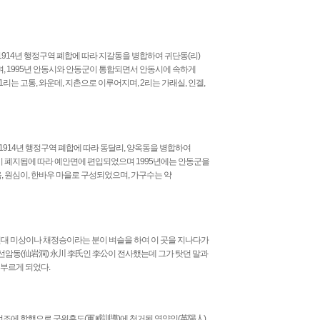
914년 행정구역 폐합에 따라 지갈동을 병합하여 귀단동(리)
, 1995년 안동시와 안동군이 통합되면서 안동시에 속하게
리는 고통, 와운데, 지촌으로 이루어지며, 2리는 가래실, 인겔,
1914년 행정구역 폐합에 따라 동달리, 양옥동을 병합하여
곡면이 폐지됨에 따라 예안면에 편입되었으며 1995년에는 안동군을
, 원심이, 한바우 마을로 구성되었으며, 가구수는 약
연대 미상이나 채정승이라는 분이 벼슬을 하여 이 곳을 지나다가
선암동(仙岩洞) 永川 李氏인 李公이 전사했는데 그가 탓던 말과
 부르게 되었다.
선조에 학행으로 군위훈도(軍威訓導)에 천거된 영양인(英陽人)