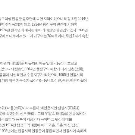
행정구역상 안동군 동후면에 속한 지역이었으나 왜정초인 1914년
주진동(리)이 되고, 1934년 행정구역 변경에 의하여
1974년 월곡면이 폐지됨에 따라 예안면에 편입되었다. 1995년
리로 나누어져 있으며 가구수는 70여호이다. 주진 1리에 속한
임하면의 내앞[川前]마을처럼 마을 앞에 낙동강이 흐르고
였으나 왜정초인 1914년 행정구역 폐합에 따라 상천(上川),
 안동댐이 시설되면서 수몰지구가 되었으며, 1995년 안동시와
가장 적은 가구수가 살아가는 동네로 상천, 중천, 하천 마을에
谷), 태동(台洞)이라 부른다. 예안읍지인 선성지(宣城誌)
 안동)에 속했는데 신우(辛禑：고려 우왕)의 태(胎)를 현 동쪽에다
기서 말한 현 동쪽이 지금의 태곡이며 그 뒷산에 태를
914년 행정구역 폐합에 따라 외촌, 곡촌, 퇴산, 남산,
 1995년에는 안동시와 안동군이 통합되면서 안동시에 속하게