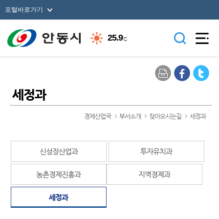
포털바로가기
25.9
℃
세정과
경제산업국
부서소개
찾아오시는길
세정과
신성장산업과
투자유치과
농촌경제진흥과
지역경제과
세정과