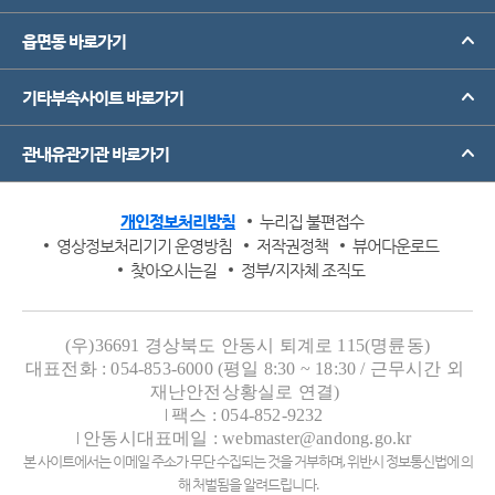
읍면동 바로가기
기타부속사이트 바로가기
관내유관기관 바로가기
개인정보처리방침
누리집 불편접수
영상정보처리기기 운영방침
저작권정책
뷰어다운로드
찾아오시는길
정부/지자체 조직도
(우)36691 경상북도 안동시 퇴계로 115(명륜동)
대표전화 : 054-853-6000 (평일 8:30 ~ 18:30 / 근무시간 외
재난안전상황실로 연결)
팩스 : 054-852-9232
안동시대표메일 : webmaster@andong.go.kr
본 사이트에서는 이메일 주소가 무단 수집되는 것을 거부하며, 위반시 정보통신법에 의
해 처벌됨을 알려드립니다.