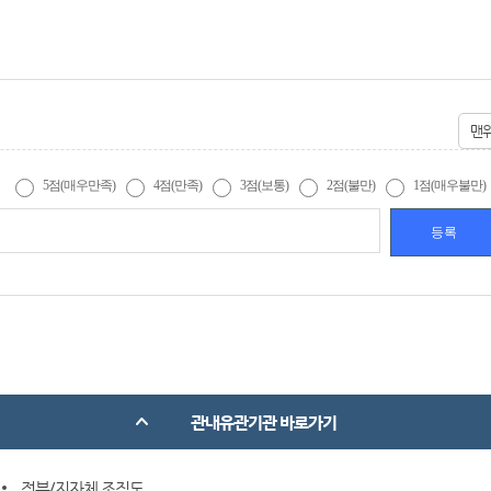
맨
5점(매우만족)
4점(만족)
3점(보통)
2점(불만)
1점(매우불만)
관내유관기관 바로가기
정부/지자체 조직도