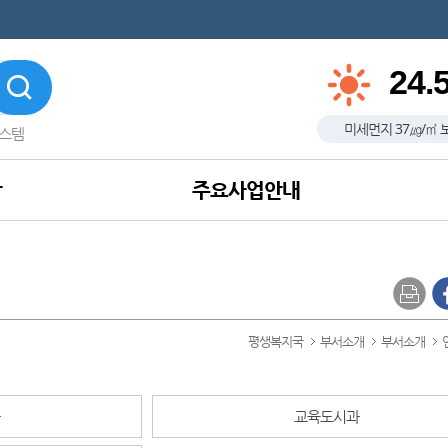
24.
미세먼지
37
㎍/㎥
스템
항
주요사업안내
평생복지국
부서소개
부서소개
과
교육도시과