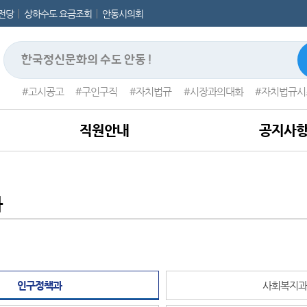
전당
상하수도 요금조회
안동시의회
고시공고
구인구직
자치법규
시장과의대화
자치법규시
직원안내
공지사
과
인구정책과
사회복지