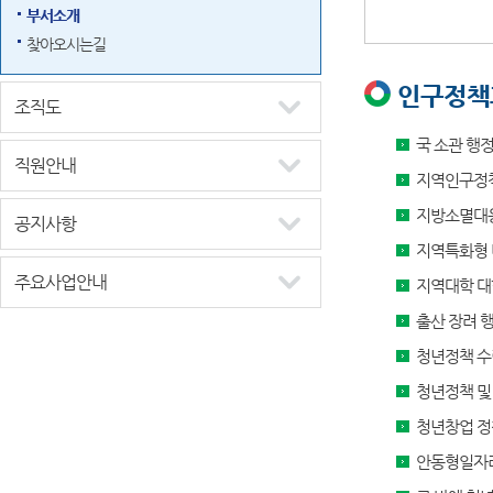
부서소개
찾아오시는길
인구정책
조직도
국 소관 행
직원안내
지역인구정책
지방소멸대응
공지사항
지역특화형 
주요사업안내
지역대학 대
출산 장려 
청년정책 수
청년정책 및
청년창업 정
안동형일자리