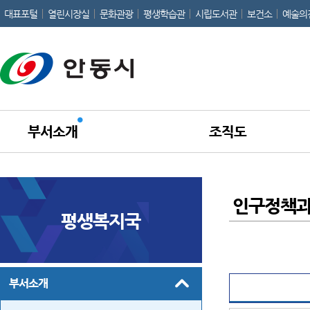
대표포털
열린시장실
문화관광
평생학습관
시립도서관
보건소
예술의
부서소개
조직도
인구정책
평생복지국
부서소개