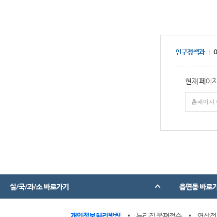
인구정책과
0
현재 페이지
실/국/과/소 바로가기
읍면동 바로
개인정보처리방침
누리집 불편접수
영상정