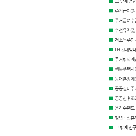
그 밖에 청
주거급여(임
주거급여수
수선유지(집
저소득주민
LH 전세임
주거취약계
행복주택사
농어촌장애
공공실버주
공공산후조
은하수랜드
청년ㆍ신혼부
그 밖에 인