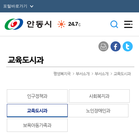
포털바로가기
24.7
℃
교육도시과
평생복지국
부서소개
부서소개
교육도시과
인구정책과
사회복지과
교육도시과
노인장애인과
보육아동가족과