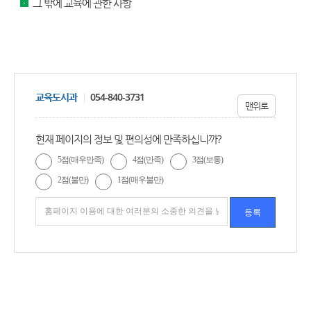
그 밖에 교육에 관한 사항
교육도시과
054-840-3731
맨위로
현재 페이지의 정보 및 편의성에 만족하십니까?
5점(매우만족)
4점(만족)
3점(보통)
2점(불만)
1점(매우불만)