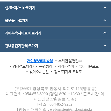
실/국/과/소 바로가기
읍면동 바로가기
기타부속사이트 바로가기
관내유관기관 바로가기
개인정보처리방침
누리집 불편접수
영상정보처리기기 운영방침
저작권정책
뷰어다운로드
찾아오시는길
정부/지자체 조직도
(우)36691 경상북도 안동시 퇴계로 115(명륜동)
대표전화 : 054-853-6000 (평일 8:30 ~ 18:30 / 근무시간 외
재난안전상황실로 연결)
팩스 : 054-852-9232
안동시대표메일 : webmaster@andong.go.kr