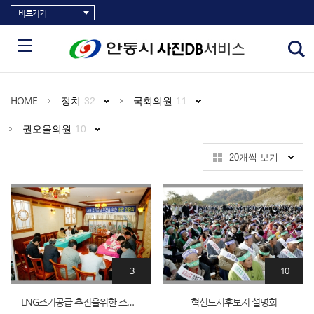
바로가기
HOME
정치
32
국회의원
11
권오을의원
10
20개씩 보기
3
10
LNG조기공급 추진을위한 조찬 간담회
혁신도시후보지 설명회