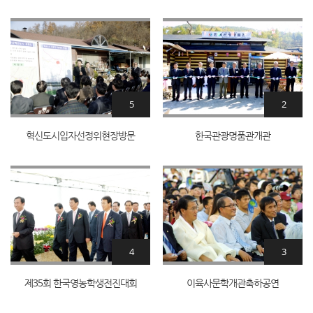
5
2
혁신도시입자선정위현장방문
한국관광명품관개관
4
3
제35회 한국영농학생전진대회
이육사문학개관축하공연