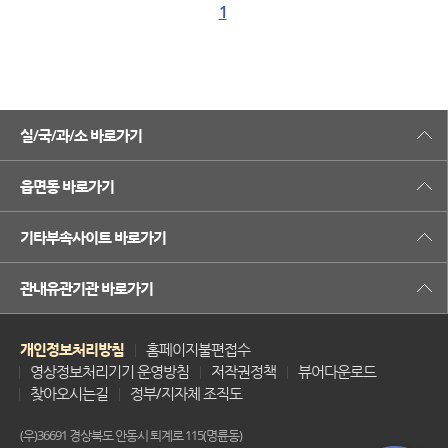
1
실/국/과/소 바로가기
읍면동 바로가기
기타부속사이트 바로가기
관내유관기관 바로가기
개인정보처리방침
홈페이지불편접수
영상정보처리기기 운영방침
저작권정책
뷰어다운로드
찾아오시는길
정부/지자체 조직도
(우)36691 경상북도 안동시 퇴계로 115(명륜동)