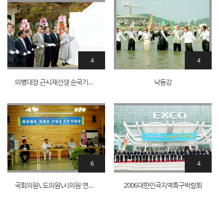
4
4
의병대장 근시재선생 순국기념비제막
낙동강
6
4
국회의원\, 도의원\,시의원 연석 토론회
2006대한민국지역특구박람회