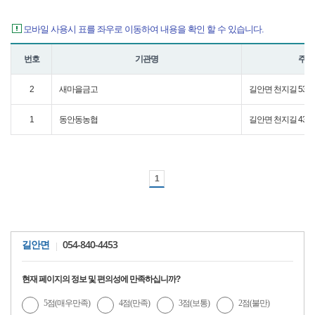
모바일 사용시 표를 좌우로 이동하여 내용을 확인 할 수 있습니다.
번호
기관명
주소
2
새마을금고
길안면 천지길 53
1
동안동농협
길안면 천지길 43
1
054-840-4453
길안면
현재 페이지의 정보 및 편의성에 만족하십니까?
5점(매우만족)
4점(만족)
3점(보통)
2점(불만)