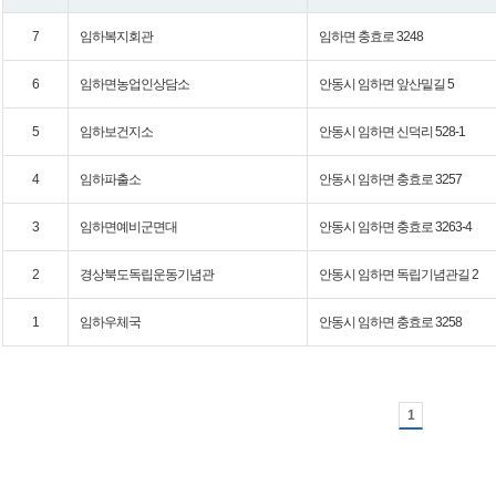
7
임하복지회관
임하면 충효로 3248
6
임하면농업인상담소
안동시 임하면 앞산밑길 5
5
임하보건지소
안동시 임하면 신덕리 528-1
4
임하파출소
안동시 임하면 충효로 3257
3
임하면예비군면대
안동시 임하면 충효로 3263-4
2
경상북도독립운동기념관
안동시 임하면 독립기념관길 2
1
임하우체국
안동시 임하면 충효로 3258
1