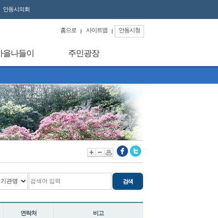
안동시의회
홈으로
사이트맵
안동시청
마을나들이
주민광장
연락처
비고