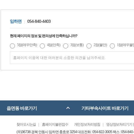
054-840-4403
임하면
현재 페이지의 정보 및 편의성에 만족하십니까?
5점(매우만족)
4점(만족)
3점(보통)
2점(불만)
1점(매우불
읍면동 바로가기
기타부속사이트 바로가기
찾아오시는길
홈페이지불편접수
개인정보처리방침
영상정보처리기기 
(우)36738 경북 안동시 임하면 충효로 3254 대표전화 : 054-822-3005 팩스 : 054-840-