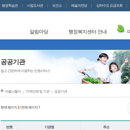
평생학습관
시립도서관
보건소
예술의전당
상하수도 요금조회
알림마당
행정복지센터 안내
공공기관
쉽고 간편하게 이용하는 민원서비스
마을나들이
지역단체 및 기관
공공기관
현재 페이지
1
/ 전체 페이지 7
번호
기관명
주소