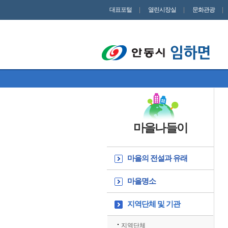
대표포털
열린시장실
문화관광
마을나들이
마을의 전설과 유래
마을명소
지역단체 및 기관
지역단체