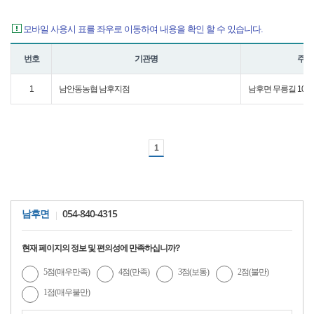
모바일 사용시 표를 좌우로 이동하여 내용을 확인 할 수 있습니다.
번호
기관명
주소
1
남안동농협 남후지점
남후면 무릉길 109
1
054-840-4315
남후면
현재 페이지의 정보 및 편의성에 만족하십니까?
5점(매우만족)
4점(만족)
3점(보통)
2점(불만)
1점(매우불만)