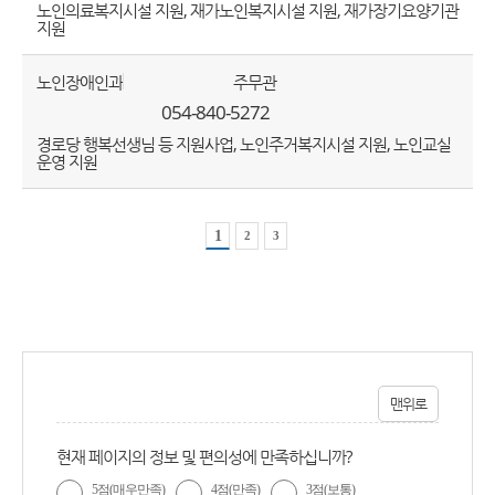
노인의료복지시설 지원, 재가노인복지시설 지원, 재가장기요양기관
지원
노인장애인과
주무관
054-840-5272
경로당 행복선생님 등 지원사업, 노인주거복지시설 지원, 노인교실
운영 지원
1
2
3
맨위로
현재 페이지의 정보 및 편의성에 만족하십니까?
5점(매우만족)
4점(만족)
3점(보통)