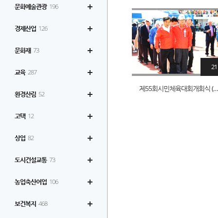
문화예술관광
196
경제산업
126
문화재
73
21
교육
287
제55회시민체육대회개회식 (기관장 경기
환경산림
52
고택
12
상업
82
도시건설교통
73
농업축산어업
106
보건복지
468