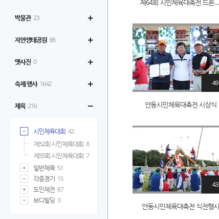
제64회 시민체육대축전 드론
박물관
23
자연생태공원
86
옛사진
0
49
축제 행사
1642
안동시민체육대축전 시상식
체육
216
시민체육대회
42
제52회 시민체육대회
8
제55회 시민체육대회
7
일반체육
51
각종경기
15
43
도민체전
87
보디빌딩
3
안동시민체육대축전 식전행