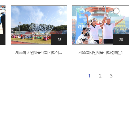
53
28
)_1
제55회 시민체육대회 개회식_29
제55회시민체육대회(성화)_4
1
2
3