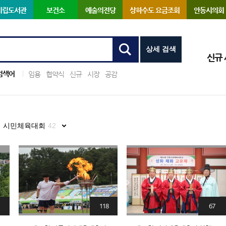
시립도서관
보건소
예술의전당
상하수도 요금조회
안동시의회
상세 검색
신규
검색어
임용
협약식
신규
시장
공감
시민체육대회
42
118
67