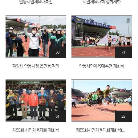
안동시민체육대축전
시민체육대회 성화채화
50
71
권영세 안동시장 읍면동 격려
안동시민체육대축전 개회식
61
33
제55회 시민체육대회 폐회식
제55회시민체육대회개회식(각종경기)_1