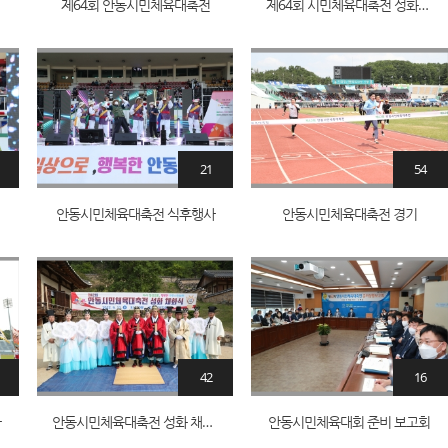
항공
제64회 안동시민체육대축전
제64회 시민체육대축전 성화채화 및 고유제
21
54
안동시민체육대축전 식후행사
안동시민체육대축전 경기
42
16
사
안동시민체육대축전 성화 채화식
안동시민체육대회 준비 보고회