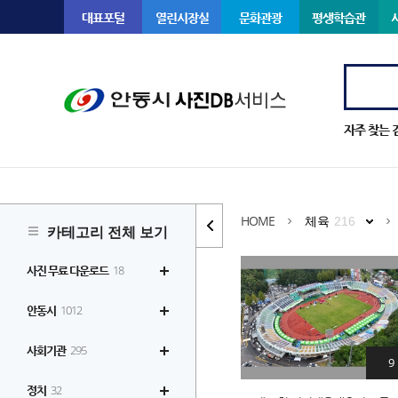
대표포털
열린시장실
문화관광
평생학습관
자주 찾는 
HOME
체육
216
카테고리 전체 보기
사진 무료 다운로드
18
안동시
1012
사회기관
295
9
정치
32