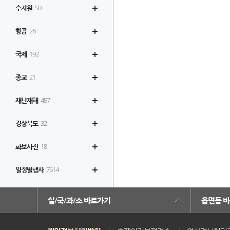
수자원
50
항공
26
국제
192
종교
21
재난재해
457
경상북도
32
화보사진
18
일정별행사
7614
실/국/과/소 바로가기
읍면동 