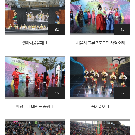
32
15
셋하나풍물패_1
서울시 교류프로그램 재담소리
16
6
마당무대 태권도 공연_1
불가리아_1