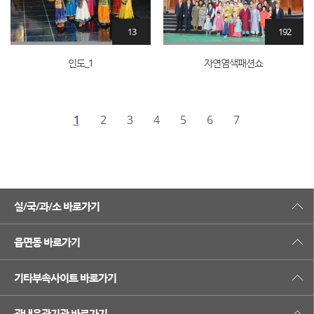
13
192
인도_1
자연염색패션쇼
1
2
3
4
5
6
7
실/국/과/소 바로가기
읍면동 바로가기
기타부속사이트 바로가기
관내유관기관 바로가기