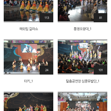
113
81
해외팀 갈라쇼
통영오광대_1
24
101
터키_1
탈춤공연장 심쿵유발단_1