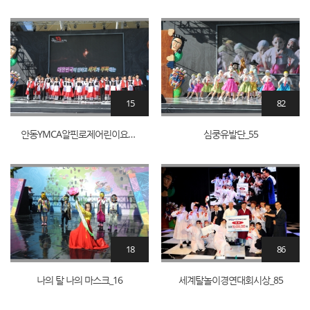
15
82
안동YMCA알핀로제어린이요들단_1
심쿵유발단_55
18
86
나의 탈 나의 마스크_16
세계탈놀이경연대회시상_85