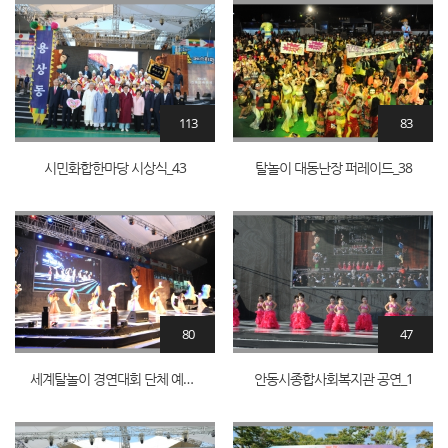
113
83
시민화합한마당 시상식_43
탈놀이 대동난장 퍼레이드_38
80
47
세계탈놀이 경연대회 단체 예선_1
안동시종합사회복지관 공연_1