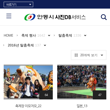
바로가기
HOME
축제 행사
1642
탈춤축제
1336
2016년 탈춤축제
137
20개씩 보기
64
47
축제장 이모저모_22
일본_13