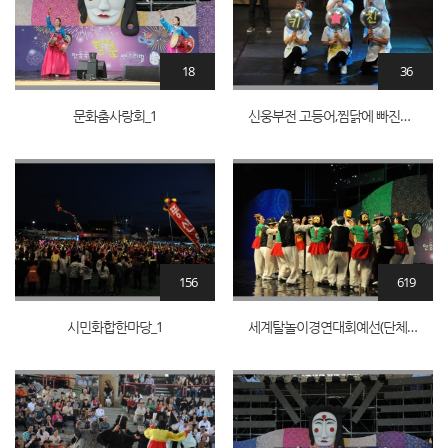
18
36
문화춤사랑회_1
신웅부전 고등어,찜닭에 빠진날_11
156
619
시민화합한마당_1
세계탈놀이경연대회예선(단체부)_1_16