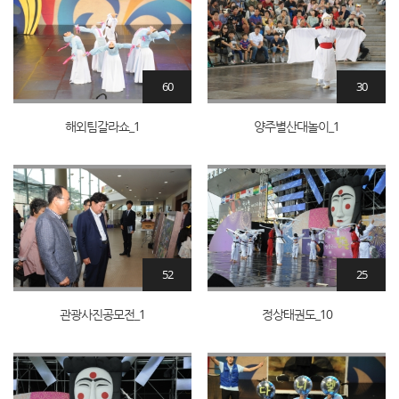
60
30
해외팀갈라쇼_1
양주별산대놀이_1
52
25
관광사진공모전_1
정상태권도_10