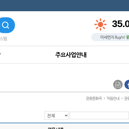
35.
미세먼지
8
㎍/㎥
스템
항
주요사업안내
관광문화국
직원안내
관