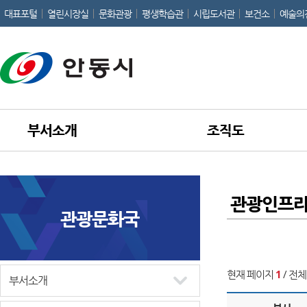
대표포털
열린시장실
문화관광
평생학습관
시립도서관
보건소
예술의
부서소개
조직도
관광인프
관광문화국
현재 페이지
1
/ 전체
부서소개