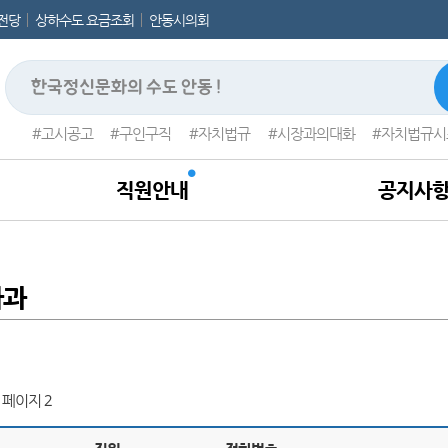
전당
상하수도 요금조회
안동시의회
고시공고
구인구직
자치법규
시장과의대화
자치법규시
직원안내
공지사
라과
 페이지 2