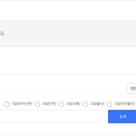
다.
맨
5점(매우만족)
4점(만족)
3점(보통)
2점(불만)
1점(매우불만)