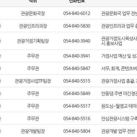
직위
전화번호
관광문화국장
054-840-6012
관광문화국 업무 전
과
관광인프라과장
054-840-5830
관광인프라과 업무 
관광거점도시육성사업 
과
관광거점기획팀장
054-840-3940
시 홍보사업
과
주무관
054-840-3941
거점사업 예산 및 성
과
주무관
054-840-5847
서무, 회계, 콘텐츠
과
관광거점사업TF팀장
054-840-5515
관광거점사업 총괄, 
과
주무관
054-840-5849
안동댐 주변 야간경
과
주무관
054-840-5517
원도심~월영교 테마화
과
주무관
054-840-5516
안심관광시스템 구축
과
관광개발팀장
054-840-5804
관광개발 업무 전반