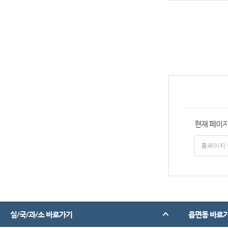
현재 페이지
실/국/과/소 바로가기
읍면동 바로