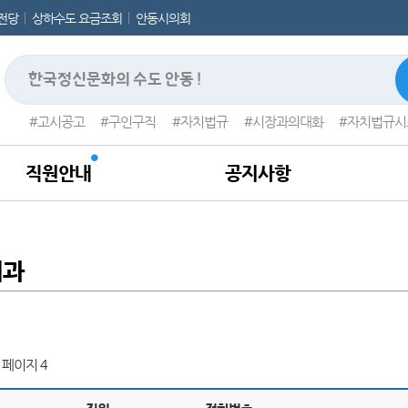
전당
상하수도 요금조회
안동시의회
고시공고
구인구직
자치법규
시장과의대화
자치법규시
직원안내
공지사항
리과
 페이지 4