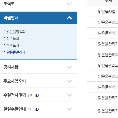
부서
조직도
맑은물사업
직원안내
맑은물관리
맑은물정책과
맑은물관리
상수도과
맑은물관리
하수도과
맑은물관리과
맑은물관리
맑은물관리
공지사항
맑은물관리
주요사업 안내
맑은물관리
수질검사 결과
맑은물관리
일일수질안내
맑은물관리