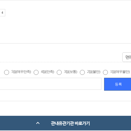
4
맨
5점(매우만족)
4점(만족)
3점(보통)
2점(불만)
1점(매우불만)
관내유관기관 바로가기