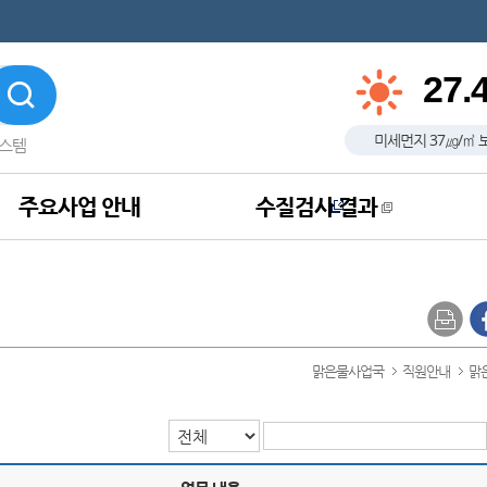
27.
미세먼지
37
㎍/㎥
스템
주요사업 안내
수질검사 결과
맑은물사업국
직원안내
맑