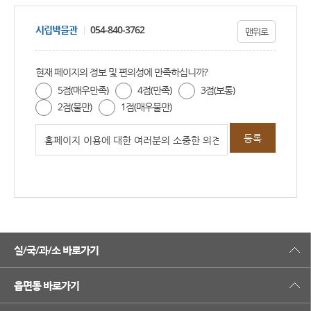
시립박물관
054-840-3762
맨위로
현재 페이지의 정보 및 편의성에 만족하십니까?
5점(매우만족)
4점(만족)
3점(보통)
2점(불만)
1점(매우불만)
실/국/과/소 바로가기
읍면동 바로가기