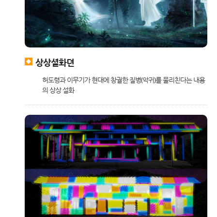
상상셜화뎐
허도령과 이무기가 현대에 창궐한 질병(악귀)를 물리친다는 내용
의 상상 설화