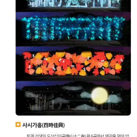
사시가흥(四時佳興)
퇴계 선생의 도산십이곡(陶山十二曲) 제 6곡에서 영감을 얻어 안