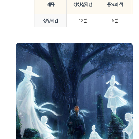
제목
상상설화뎐
풍요의 색
상영시간
12분
5분