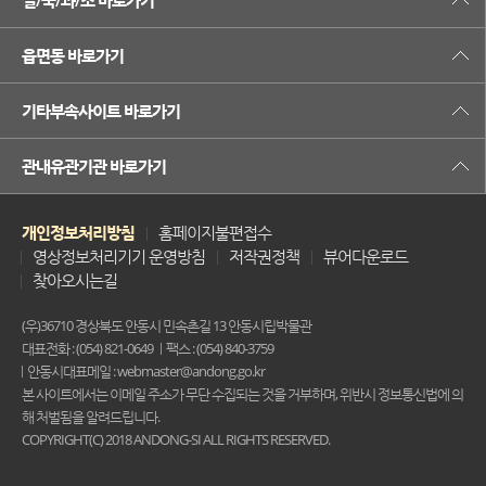
실/국/과/소 바로가기
읍면동 바로가기
기타부속사이트 바로가기
관내유관기관 바로가기
개인정보처리방침
홈페이지불편접수
영상정보처리기기 운영방침
저작권정책
뷰어다운로드
찾아오시는길
(우)36710 경상북도 안동시 민속촌길 13 안동시립박물관
대표전화 : (054) 821-0649
팩스 : (054) 840-3759
안동시대표메일 : webmaster@andong.go.kr
본 사이트에서는 이메일 주소가 무단 수집되는 것을 거부하며, 위반시 정보통신법에 의
해 처벌됨을 알려드립니다.
COPYRIGHT(C) 2018 ANDONG-SI ALL RIGHTS RESERVED.