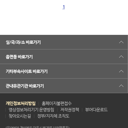
1
실/국/과/소 바로가기
읍면동 바로가기
기타부속사이트 바로가기
관내유관기관 바로가기
개인정보처리방침
홈페이지불편접수
영상정보처리기기 운영방침
저작권정책
뷰어다운로드
찾아오시는길
정부/지자체 조직도
(우)36691 경상북도 안동시 퇴계로 115(명륜동)