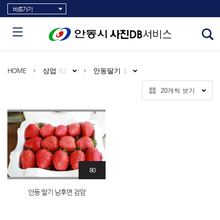
바로가기
HOME
상업
82
안동딸기
1
20개씩 보기
80
안동 딸기 남후면 검암