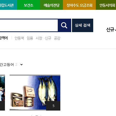
시립도서관
보건소
예술의전당
상하수도 요금조회
안동시의회
상세 검색
신규
검색어
안동역
임용
시장
신규
공감
간고등어
2
5