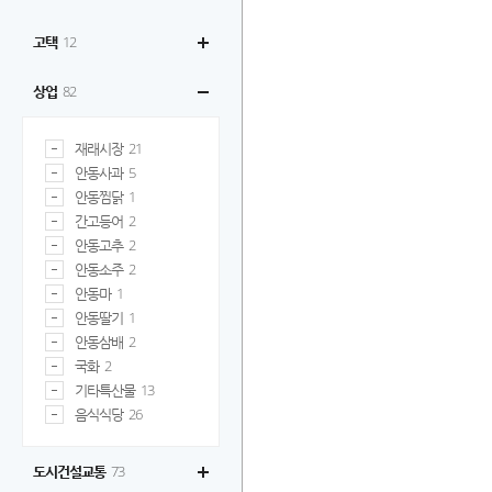
고택
12
상업
82
재래시장
21
안동사과
5
안동찜닭
1
간고등어
2
안동고추
2
안동소주
2
안동마
1
안동딸기
1
안동삼배
2
국화
2
기타특산물
13
음식식당
26
도시건설교통
73