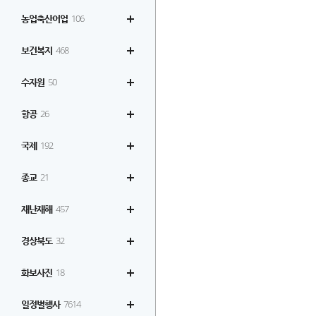
농업축산어업
106
보건복지
468
수자원
50
항공
26
국제
192
종교
21
재난재해
457
경상북도
32
화보사진
18
일정별행사
7614