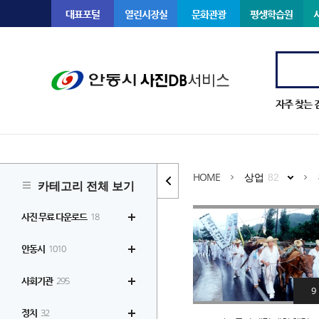
대표포털
열린시장실
문화관광
평생학습원
자주 찾는 
HOME
상업
82
카테고리 전체 보기
사진 무료 다운로드
18
안동시
1010
사회기관
295
9
정치
32