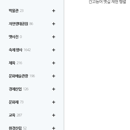
간고등어 옛길 재현 행렬
박물관
23
자연생태공원
86
옛사진
0
축제 행사
1642
체육
216
문화예술관광
196
경제산업
126
문화재
73
교육
287
환경산림
52