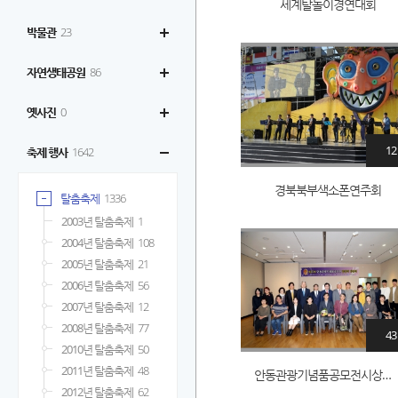
세계탈놀이경연대회
박물관
23
자연생태공원
86
옛사진
0
12
축제 행사
1642
경북북부색소폰연주회
탈춤축제
1336
2003년 탈춤축제
1
2004년 탈춤축제
108
2005년 탈춤축제
21
2006년 탈춤축제
56
2007년 탈춤축제
12
2008년 탈춤축제
77
43
2010년 탈춤축제
50
2011년 탈춤축제
48
안동관광기념품공모전시상식_41
2012년 탈춤축제
62