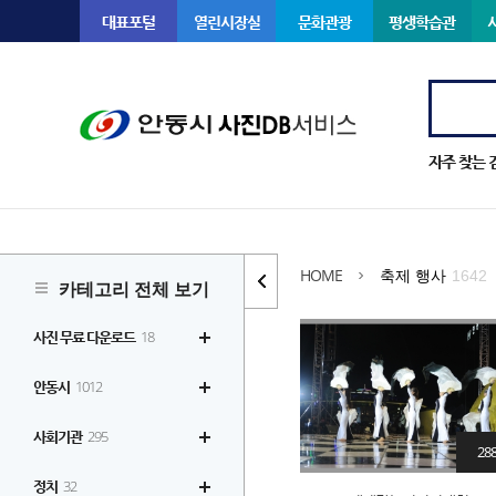
대표포털
열린시장실
문화관광
평생학습관
자주 찾는 
HOME
축제 행사
1642
카테고리 전체 보기
사진 무료 다운로드
18
안동시
1012
사회기관
295
28
정치
32