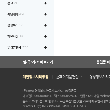
종교
21
재난재해
457
경상북도
32
화보사진
18
일정별행사
7614
실/국/과/소 바로가기
읍면동 
개인정보처리방침
홈페이지불편접수
영상정보처리
(우)36691 경상북도 안동시 퇴계로 115(명륜동)
대표전화 : 054-840-6114
팩스 : 054-852-9232
안동시대표메일 : webmast
본 사이트에서는 이메일 주소가 무단 수집되는 것을 거부하며, 위반시 정보
COPYRIGHT(C) ANDONG-SI ALL RIGHTS RESERVED.