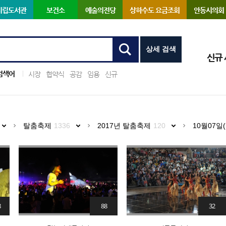
시립도서관
보건소
예술의전당
상하수도 요금조회
안동시의회
상세 검색
신규
검색어
시장
협약식
공감
임용
신규
탈춤축제
1336
2017년 탈춤축제
120
10월07일(
8
88
32