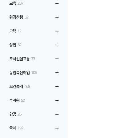
교육
287
환경산림
52
고택
12
상업
82
도시건설교통
73
농업축산어업
106
보건복지
468
수자원
50
항공
26
국제
192