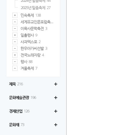
2024년 탈춤축제
44
2025년 탈춤축제
27
민속축제
138
세계유교인문포럼축제
32
이육사문학축전
3
일출행사
9
사과엑스포
2
한우아가씨선발
3
전국노래자랑
4
행사
88
겨울축제
7
체육
216
문화예술관광
196
경제산업
126
문화재
73