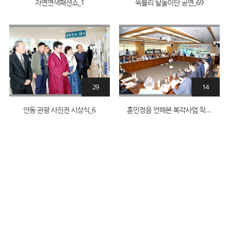
자연연색패션쇼_1
뚝블리 탈놀이단 공연_69
29
14
안동 관광 사진전 시상식_6
훈민정음 언해본 복각사업 착수 보고회_1