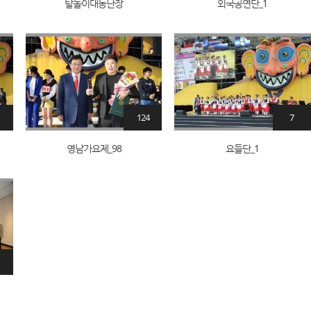
탈놀이대동난장
외국공연단_1
124
7
영남가요제_98
요들단_1