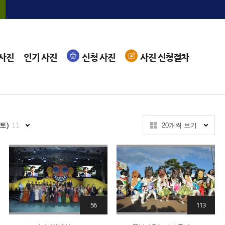
 사진
인기 사진
신청 사진
사진 신청절차
토)
11
20개씩 보기
56
113