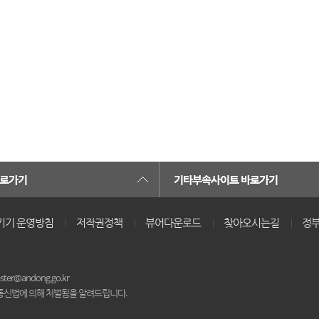
카트 열기
바로가기
기타부속사이트 바로가기
기기 운영방침
저작권정책
뷰어다운로드
찾아오시는길
정부
er@andong.go.kr
통신법에 의해 처벌됨을 알려드립니다.