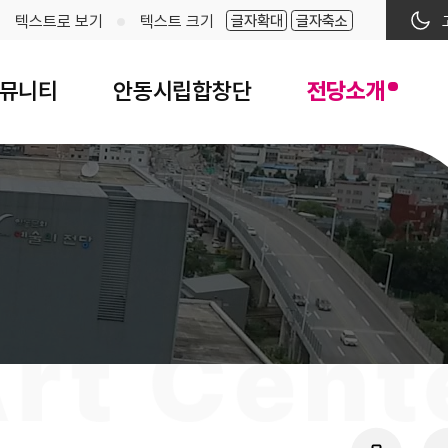
글자확대
글자축소
텍스트로 보기
텍스트 크기
뮤니티
안동시립합창단
전당소개