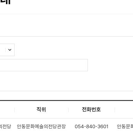
직위
전화번호
의전당
안동문화예술의전당관장
054-840-3601
안동문