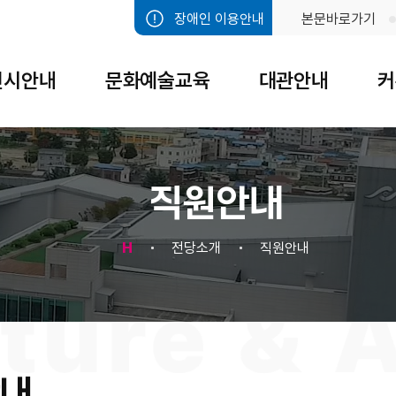
장애인 이용안내
본문바로가기
전시안내
문화예술교육
대관안내
커
직원안내
H
전당소개
직원안내
내