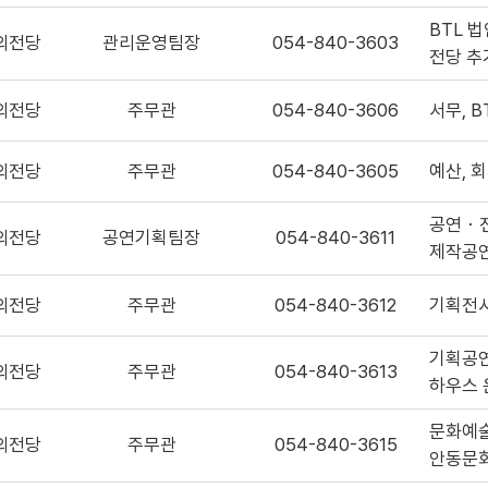
BTL 
의전당
관리운영팀장
054-840-3603
전당 추
의전당
주무관
054-840-3606
서무, 
의전당
주무관
054-840-3605
예산, 
공연・전
의전당
공연기획팀장
054-840-3611
제작공
의전당
주무관
054-840-3612
기획전시
기획공연
의전당
주무관
054-840-3613
하우스 
문화예술
의전당
주무관
054-840-3615
안동문