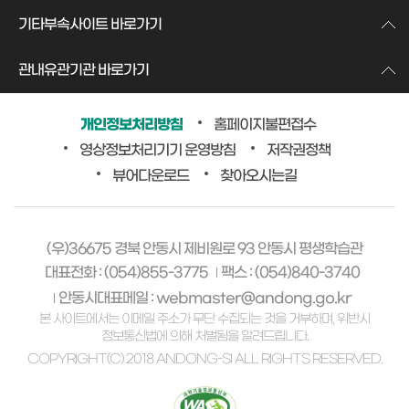
기타부속사이트 바로가기
관내유관기관 바로가기
개인정보처리방침
홈페이지불편접수
영상정보처리기기 운영방침
저작권정책
뷰어다운로드
찾아오시는길
(우)36675 경북 안동시 제비원로 93 안동시 평생학습관
대표전화 : (054)855-3775
팩스 : (054)840-3740
안동시대표메일 : webmaster@andong.go.kr
본 사이트에서는 이메일 주소가 무단 수집되는 것을 거부하며, 위반시
정보통신법에 의해 처벌됨을 알려드립니다.
COPYRIGHT(C) 2018 ANDONG-SI ALL RIGHTS RESERVED.