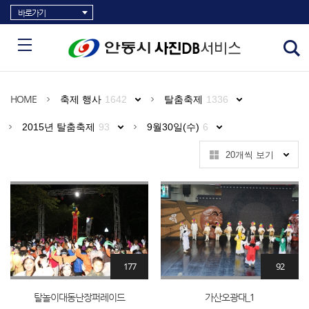
바로가기
HOME
축제 행사
1642
탈춤축제
1336
2015년 탈춤축제
93
9월30일(수)
6
20개씩 보기
177
92
탈놀이대동난장퍼레이드
가산오광대_1