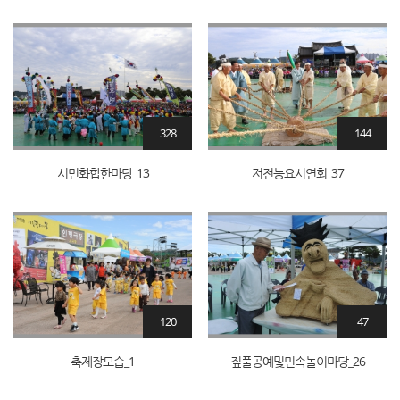
328
144
시민화합한마당_13
저전농요시연회_37
120
47
축제장모습_1
짚풀공예및민속놀이마당_26