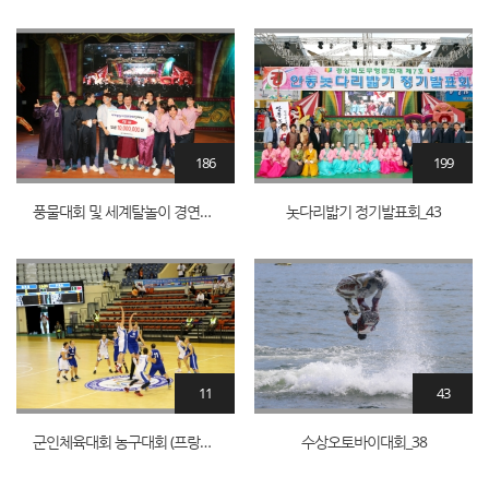
186
199
풍물대회 및 세계탈놀이 경연대회 시상식
놋다리밟기 정기발표회_43
11
43
군인체육대회 농구대회 (프랑스-그리스)_9
수상오토바이대회_38