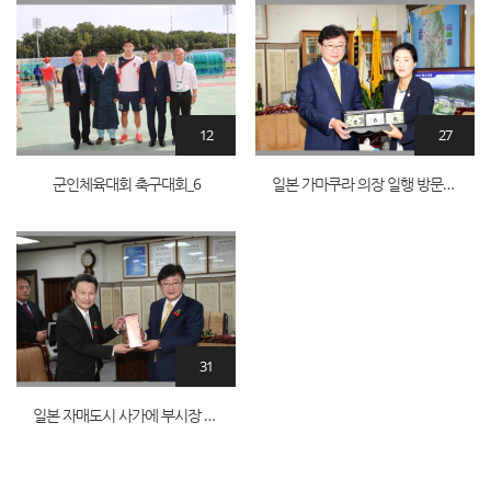
12
27
군인체육대회 축구대회_6
일본 가마쿠라 의장 일행 방문_19
31
일본 자매도시 사가에 부시장 일행방문_16