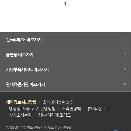
1
실/국/과/소 바로가기
읍면동 바로가기
기타부속사이트 바로가기
관내유관기관 바로가기
개인정보처리방침
홈페이지불편접수
영상정보처리기기 운영방침
저작권정책
뷰어다운로드
찾아오시는길
정부/지자체 조직도
(우)36691 경상북도 안동시 퇴계로 115(명륜동)