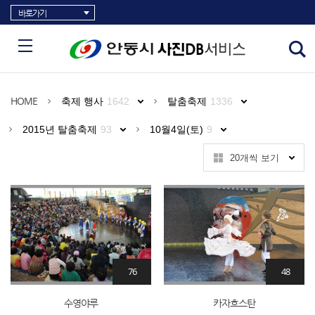
바로가기
HOME
축제 행사
1642
탈춤축제
1336
2015년 탈춤축제
93
10월4일(토)
9
20개씩 보기
76
48
수영야루
카자흐스탄