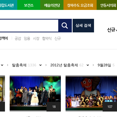
시립도서관
보건소
예술의전당
상하수도 요금조회
안동시의회
상세 검색
신규
검색어
공감
임용
시장
협약식
신규
탈춤축제
1336
2012년 탈춤축제
62
9월28일
5
18
107