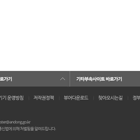
카트 열기
바로가기
기타부속사이트 바로가기
기기 운영방침
저작권정책
뷰어다운로드
찾아오시는길
정부
er@andong.go.kr
통신법에 의해 처벌됨을 알려드립니다.