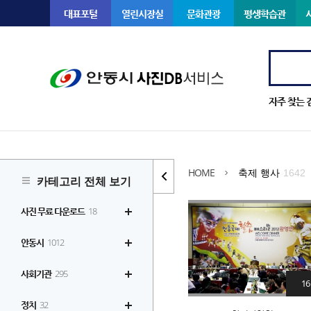
대표포털
열린시장실
문화관광
평생학습관
자주 찾는 
HOME
축제 행사
1642
카테고리 전체 보기
사진 무료 다운로드
18
안동시
1012
사회기관
295
16
정치
32