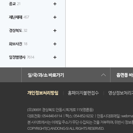
종교
21
재난재해
457
경상북도
32
화보사진
18
일정별행사
7614
실/국/과/소 바로가기
읍면동 
개인정보처리방침
홈페이지불편접수
영상정보처리
(우)36691 경상북도 안동시 퇴계로 115(명륜동)
대표전화 : 054-840-6114
팩스 : 054-852-9232
안동시대표메일 : webmast
본 사이트에서는 이메일 주소가 무단 수집되는 것을 거부하며, 위반시 정보
COPYRIGHT(C) ANDONG-SI ALL RIGHTS RESERVED.