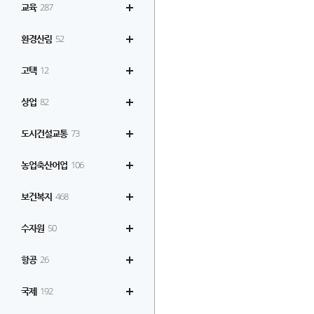
교육
287
환경산림
52
고택
12
상업
82
도시건설교통
73
농업축산어업
106
보건복지
468
수자원
50
항공
26
국제
192