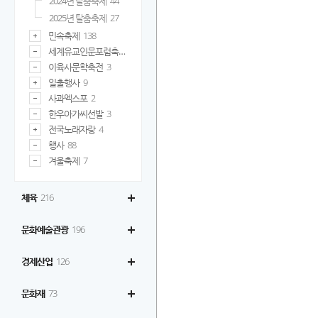
2024년 탈춤축제
44
2025년 탈춤축제
27
민속축제
138
세계유교인문포럼축제
32
이육사문학축전
3
일출행사
9
사과엑스포
2
한우아가씨선발
3
전국노래자랑
4
행사
88
겨울축제
7
체육
216
문화예술관광
196
경제산업
126
문화재
73