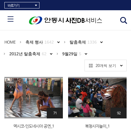
바로가기
HOME
축제 행사
1642
탈춤축제
1336
2012년 탈춤축제
62
9월29일
5
20개씩 보기
71
92
멕시코-인도네시아 공연_1
북청사자놀이_1