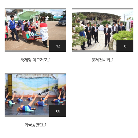
12
6
축제장 이모저모_1
분제전시회_1
66
외국공연단_1