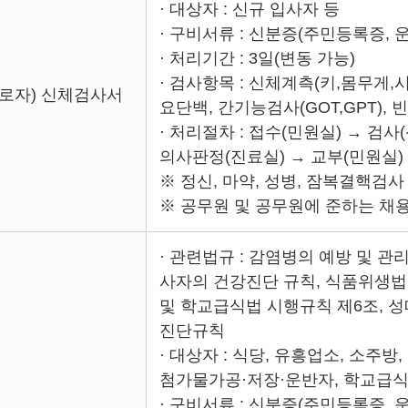
· 대상자 : 신규 입사자 등
· 구비서류 : 신분증(주민등록증, 
· 처리기간 : 3일(변동 가능)
· 검사항목 : 신체계측(키,몸무게,시력
로자) 신체검사서
요단백, 간기능검사(GOT,GPT), 
· 처리절차 : 접수(민원실) → 
의사판정(진료실) → 교부(민원실)
※ 정신, 마약, 성병, 잠복결핵검
※ 공무원 및 공무원에 준하는 채
· 관련법규 : 감염병의 예방 및 관
사자의 건강진단 규칙, 식품위생법 
및 학교급식법 시행규칙 제6조, 
진단규칙
· 대상자 : 식당, 유흥업소, 소주방,
첨가물가공·저장·운반자, 학교급식
· 구비서류 : 신분증(주민등록증, 