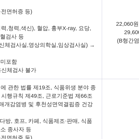
운전면허증 등)
22,060원
,청력,색신), 혈압, 흉부X-ray, 요당,
29,6
빈혈검사 등
(B형간염
검사(신체검사실,영상의학실,임상검사실) →
사 미포함
용신체검사 불가
리에 관한 법률 제19조, 식품위생 분야 종
시행규칙 제49조, 근로기준법 제66조
성매개감염병 및 후천성면역결핍증 건강
 다방, 호프, 카페, 식품제조·판매, 식품
소 종사자 등
운전면허증 등)