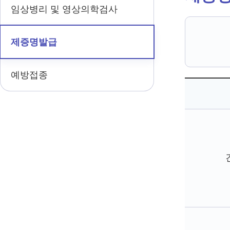
임상병리 및 영상의학검사
제증명발급
예방접종
제
증
명
발
급
관
련
수
수