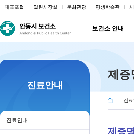
대표포털
열린시장실
문화관광
평생학습관
시
보건소 안내
제증
진료안내
진료
진료안내
제증