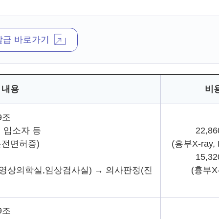
발급 바로가기
내용
비
9조
설 입소자 등
22,8
운전면허증)
(흉부X-ray,
15,3
사(영상의학실,임상검사실) → 의사판정(진
(흉부X-
9조