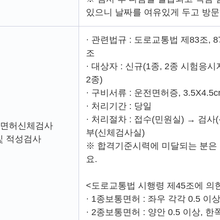
있으니 날짜를 여유있게 두고 방문
· 관련법규 : 도로교통법 제83조, 
조
· 대상자 : 신규(1종, 2종 시험응
2종)
· 구비서류 : 운전면허증, 3.5X4.5
· 처리기간 : 당일
· 처리절차 : 접수(민원실) → 검
면허신체검사
부(신체검사실)
및 적성검사
※ 합격기준시력에 미달되는 분은
요.
<도로교통법 시행령 제45조에 의
· 1종보통면허 : 좌우 각각 0.5 이
· 2종보통면허 : 양안 0.5 이상, 