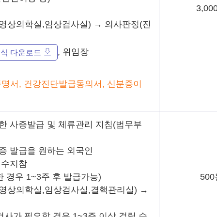
3,00
사(영상의학실,임상검사실) → 의사판정(진
, 위임장
식 다운로드
증명서, 건강진단발급동의서, 신분증이
대한 사증발급 및 체류관리 지침(법무부
록증 발급을 원하는 외국인
 필수지참
한 경우 1~3주 후 발급가능)
50
검사(영상의학실,임상검사실,결핵관리실) →
검사가 필요할 경우 1~3주 이상 걸릴 수