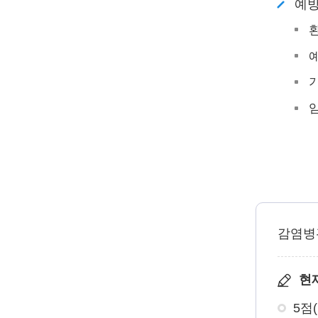
예
환
예
감염병
현
5점