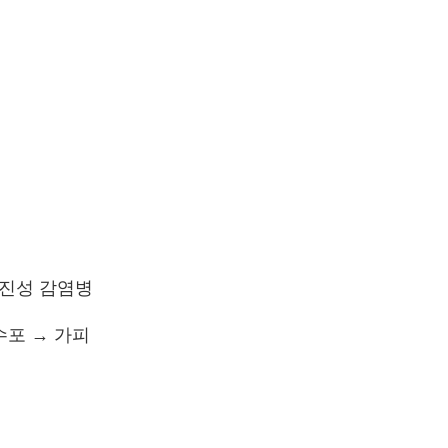
 발진성 감염병
수포 → 가피