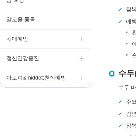
암 예방
잠복
알코올 중독
예
환
치매예방
예
정신건강증진
수두(V
아토피&middot;천식예방
수두 바
주요
감염
잠복