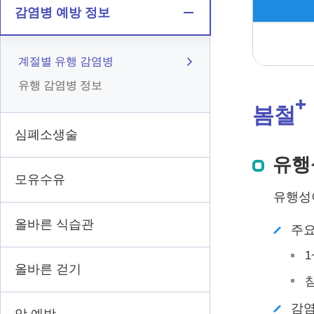
감염병 예방 정보
계절별 유행 감염병
유행 감염병 정보
봄철
심폐소생술
유행
모유수유
유행성이
올바른 식습관
주
1
올바른 걷기
침
감염