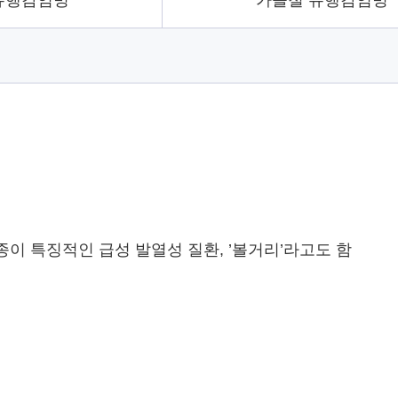
유행감염병
가을철 유행감염병
부종이 특징적인 급성 발열성 질환, ’볼거리’라고도 함