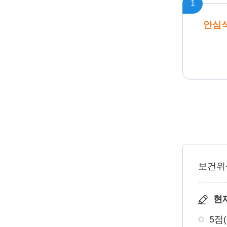
1
안심식
보건위
현
5점