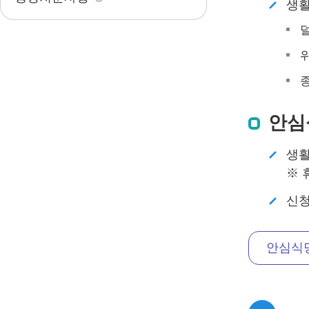
생활
덜
위
안심
생활
※ 
신청
안심식당