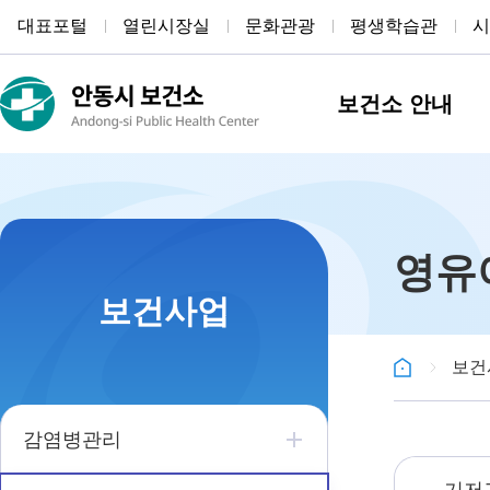
대표포털
열린시장실
문화관광
평생학습관
시
보건소 안내
영유
보건사업
보건
감염병관리