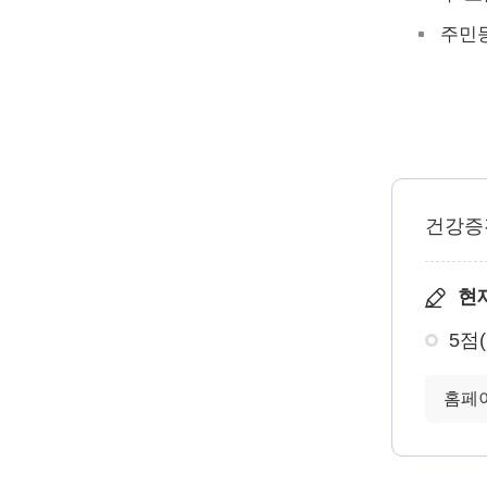
주민
건강증
현
5점