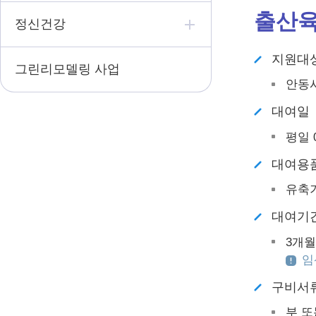
출산육
정신건강
지원대
그린리모델링 사업
안동시
대여일
평일 0
대여용
유축기
대여기
3개월
임
구비서
부 또