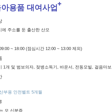
아용품 대여사업
상
에 주소를 둔 출산한 산모
9:00 ~ 18:00 (점심시간 12:00 ~ 13:00 제외)
품
 1개 및 범보의자, 젖병소독기, 바운서, 전동모빌, 걸음마보
간
산부용 안전벨트 5개월
류
는 모 신분증