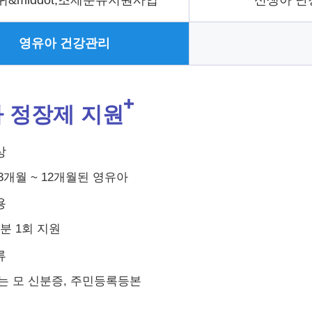
&middot;조제분유지원사업
신생아 난
영유아 건강관리
 정장제 지원
상
3개월 ~ 12개월된 영유아
용
분 1회 지원
류
는 모 신분증, 주민등록등본