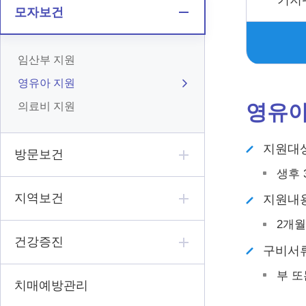
기저귀
모자보건
임산부 지원
영유아 지원
의료비 지원
영유아
지원대
방문보건
생후 
지역보건
지원내
2개월
건강증진
구비서
부 또
치매예방관리