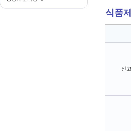
식품제
식
품
제
신
조
가
공
업
및
즉
석
판