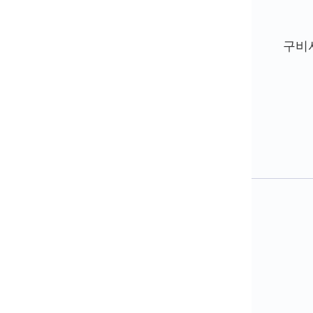
매
제
조
구비
가
공
업
에
대
하
여
식
품
제
조
가
공
업