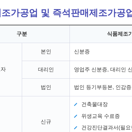
조가공업 및 즉석판매제조가공
구분
식품제조
본인
신분증
고자
대리인
영업주 신분증, 대리인 
법인
법인 등기부등본, 인감증
건축물대장
위생교육 수료증
신규
건강진단결과서(필요한