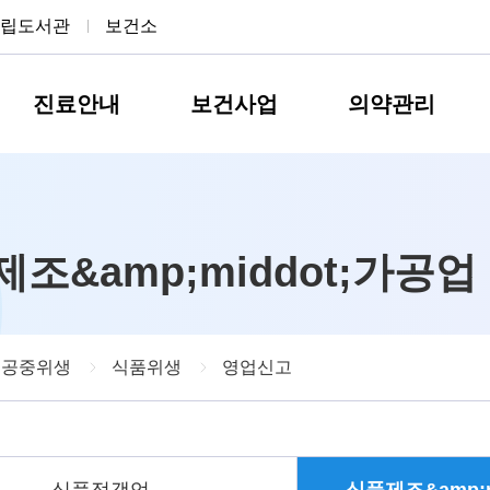
립도서관
보건소
진료안내
보건사업
의약관리
조&amp;middot;가공업
 공중위생
식품위생
영업신고