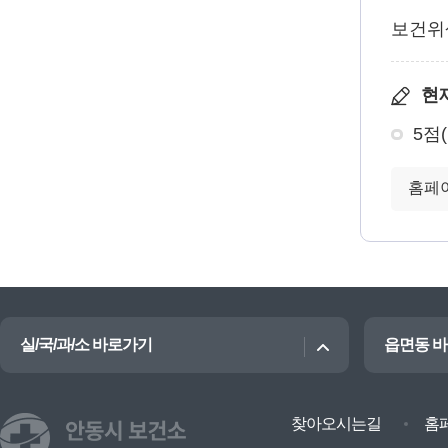
설
명
보건위
하
는
현
표
5점
입
니
다.
실/국/과/소 바로가기
읍면동 
찾아오시는길
홈