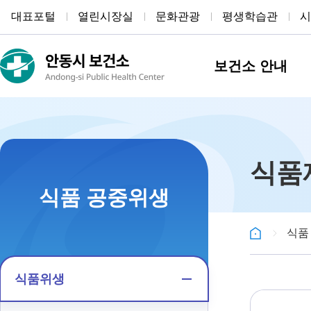
대표포털
열린시장실
문화관광
평생학습관
시
보건소 안내
식품제
식품 공중위생
식품
식품위생