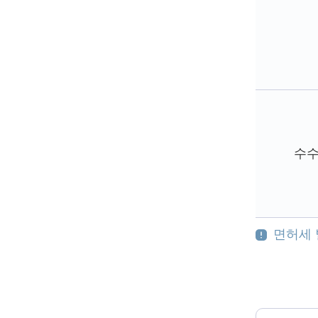
과
즉
석
판
매
제
조
가
수
공
업
으
로
면허세 
분
류
하
여