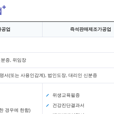
업
가공업
즉석판매제조가공업
신분증, 위임장
명서(또는 사용인감계), 법인도장, 대리인 신분증
위생교육필증
건강진단결과서
 경우에 한함)