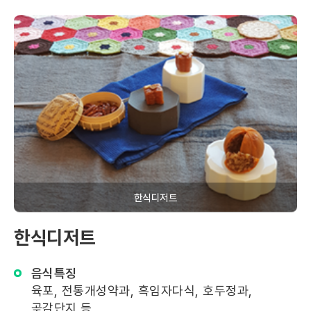
한식디저트
한식디저트
음식특징
육포, 전통개성약과, 흑임자다식, 호두정과,
곶감단지 등