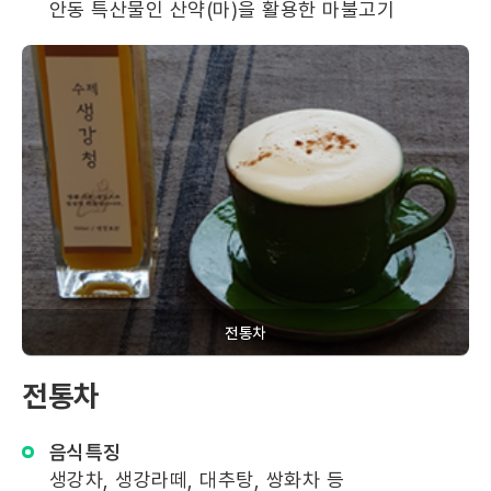
안동 특산물인 산약(마)을 활용한 마불고기
전통차
전통차
음식특징
생강차, 생강라떼, 대추탕, 쌍화차 등