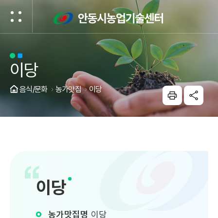
건너뛰기 메뉴
이당
음식/문화
농가맛집
이당
이당
농가맛집명
이당