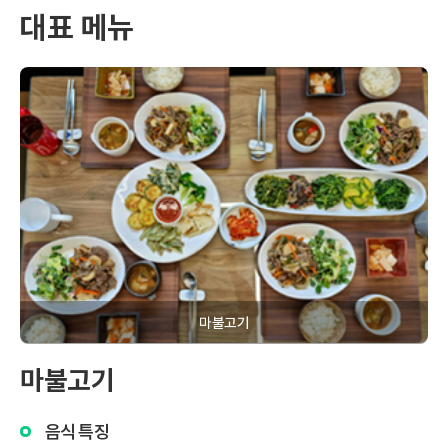
대표 메뉴
마불고기
마불고기
음식특징