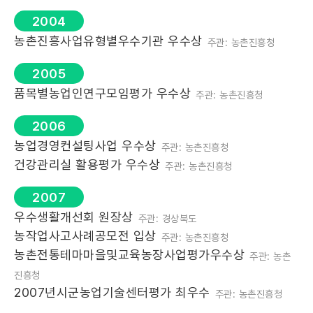
2004
농촌진흥사업유형별우수기관 우수상
주관: 농촌진흥청
2005
품목별농업인연구모임평가 우수상
주관: 농촌진흥청
2006
농업경영컨설팅사업 우수상
주관: 농촌진흥청
건강관리실 활용평가 우수상
주관: 농촌진흥청
2007
우수생활개선회 원장상
주관: 경상북도
농작업사고사례공모전 입상
주관: 농촌진흥청
농촌전통테마마을및교육농장사업평가우수상
주관: 농촌
진흥청
2007년시군농업기술센터평가 최우수
주관: 농촌진흥청