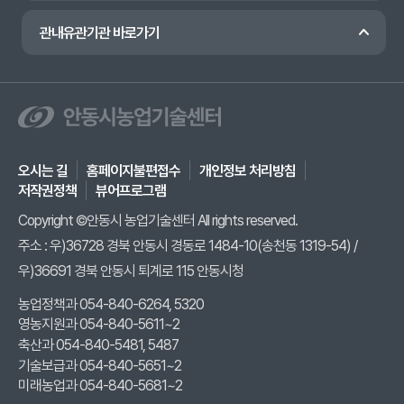
관내유관기관 바로가기
오시는 길
홈페이지불편접수
개인정보 처리방침
저작권정책
뷰어프로그램
Copyright ©안동시 농업기술센터 All rights reserved.
주소 : 우)36728 경북 안동시 경동로 1484-10(송천동 1319-54) /
우)36691 경북 안동시 퇴계로 115 안동시청
농업정책과 054-840-6264, 5320
영농지원과 054-840-5611~2
축산과 054-840-5481, 5487
기술보급과 054-840-5651~2
미래농업과 054-840-5681~2