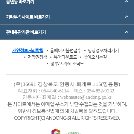
읍면동 바로가기
기타부속사이트 바로가기
관내유관기관 바로가기
개인정보처리방침
홈페이지불편접수
영상정보처리기기
저작권정책
뷰어다운로드
찾아오시는길
정부/지자체 조직도
(우)36691 경상북도 안동시 퇴계로 115(명륜동)
대표전화 : 054-840-6114
팩스 : 054-852-9232
안동시대표메일 : webmaster@andong.go.kr
본 사이트에서는 이메일 주소가 무단 수집되는 것을 거부하며,
위반시 정보통신법에 의해 처벌됨을 알려드립니다.
COPYRIGHT(C) ANDONG-SI ALL RIGHTS RESERVED.