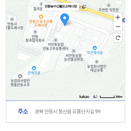
안동농수산물도소매시장
100m
경북 안동시 풍산읍 유통단지길 99
주소