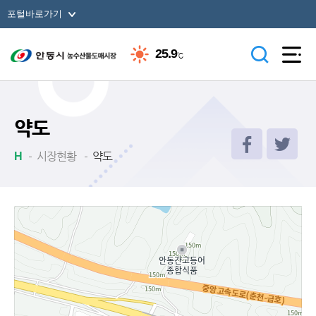
바로가기 메뉴
포털바로가기
25.9
℃
약도
시장현황
약도