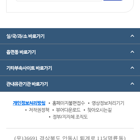
실/국/과/소 바로가기
읍면동 바로가기
기타부속사이트 바로가기
관내유관기관 바로가기
개인정보처리방침
홈페이지불편접수
영상정보처리기기
저작권정책
뷰어다운로드
찾아오시는길
정부/지자체 조직도
(우)36691 경상북도 안동시 퇴계로 115(명륜동)