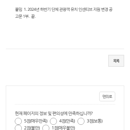
붙임 1. 2024년 하반기 단체 관광객 유치 인센티브 지원 변경 공
고문 1부. 끝.
목록
맨위로
현재 페이지의 정보 및 편의성에 만족하십니까?
5점(매우만족)
4점(만족)
3점(보통)
2점(불만)
1점(매우불만)