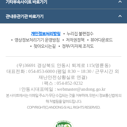
기타부속사이트 바로가기
관내유관기관 바로가기
개인정보처리방침
누리집 불편접수
영상정보처리기기 운영방침
저작권정책
뷰어다운로드
찾아오시는길
정부/지자체 조직도
(우)36691 경상북도 안동시 퇴계로 115(명륜동)
대표전화 : 054-853-6000 (평일 8:30 ~ 18:30 / 근무시간 외
재난안전상황실로 연결)
팩스 : 054-852-9232
안동시대표메일 : webmaster@andong.go.kr
본 사이트에서는 이메일 주소가 무단 수집되는 것을 거부하며, 위반시 정보통신법에 의
해 처벌됨을 알려드립니다.
COPYRIGHT(C) ANDONG-SI ALL RIGHTS RESERVED.