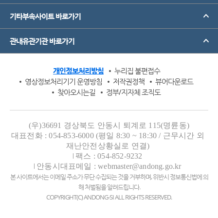
기타부속사이트 바로가기
관내유관기관 바로가기
개인정보처리방침
누리집 불편접수
영상정보처리기기 운영방침
저작권정책
뷰어다운로드
찾아오시는길
정부/지자체 조직도
(우)36691 경상북도 안동시 퇴계로 115(명륜동)
대표전화 : 054-853-6000 (평일 8:30 ~ 18:30 / 근무시간 외
재난안전상황실로 연결)
팩스 : 054-852-9232
안동시대표메일 : webmaster@andong.go.kr
본 사이트에서는 이메일 주소가 무단 수집되는 것을 거부하며, 위반시 정보통신법에 의
해 처벌됨을 알려드립니다.
COPYRIGHT(C) ANDONG-SI ALL RIGHTS RESERVED.