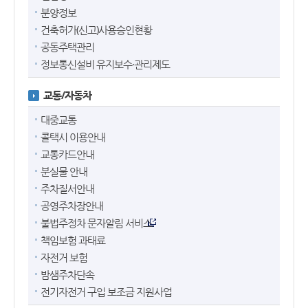
분양정보
건축허가(신고)사용승인현황
공동주택관리
정보통신설비 유지보수·관리제도
교통/자동차
대중교통
콜택시 이용안내
교통카드안내
분실물 안내
주차질서안내
공영주차장안내
불법주정차 문자알림 서비스
책임보험 과태료
자전거 보험
밤샘주차단속
전기자전거 구입 보조금 지원사업