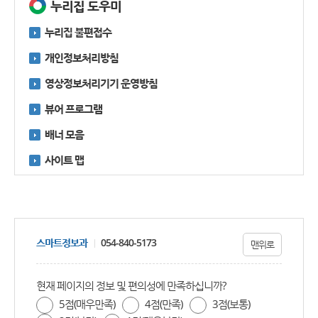
누리집 도우미
누리집 불편접수
개인정보처리방침
영상정보처리기기 운영방침
뷰어 프로그램
배너 모음
사이트 맵
스마트정보과
054-840-5173
맨위로
현재 페이지의 정보 및 편의성에 만족하십니까?
5점(매우만족)
4점(만족)
3점(보통)