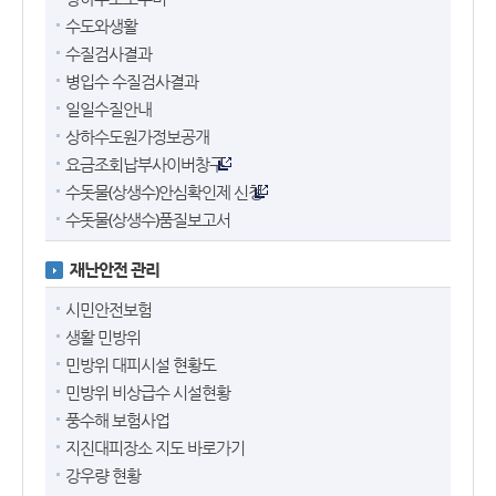
수도와생활
수질검사결과
병입수 수질검사결과
일일수질안내
상하수도원가정보공개
요금조회납부사이버창구
수돗물(상생수)안심확인제 신청
수돗물(상생수)품질보고서
재난안전 관리
시민안전보험
생활 민방위
민방위 대피시설 현황도
민방위 비상급수 시설현황
풍수해 보험사업
지진대피장소 지도 바로가기
강우량 현황