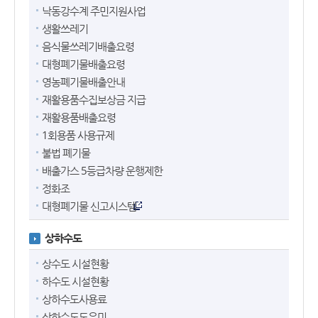
낙동강수계 주민지원사업
생활쓰레기
음식물쓰레기배출요령
대형폐기물배출요령
영농폐기물배출안내
재활용품수집보상금 지급
재활용품배출요령
1회용품 사용규제
불법 폐기물
배출가스 5등급차량 운행제한
정화조
대형폐기물 신고시스템
상하수도
상수도 시설현황
하수도 시설현황
상하수도사용료
상하수도도우미