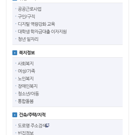
공공근로사업
구인/구직
디지털 역량강화 교육
대학생 학자금대출 이자지원
청년 일자리
복지정보
사회복지
여성/가족
노인복지
장애인복지
청소년/아동
통합돌봄
건축/주택/지적
도로명 주소검색
빈집정보