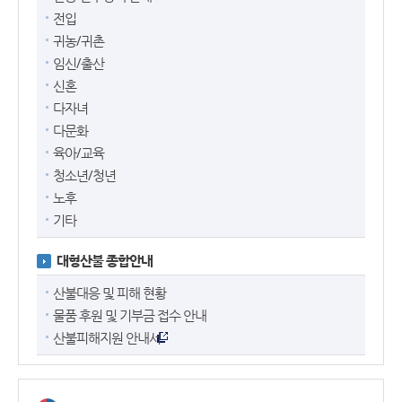
전입
귀농/귀촌
임신/출산
신혼
다자녀
다문화
육아/교육
청소년/청년
노후
기타
대형산불 종합안내
산불대응 및 피해 현황
물품 후원 및 기부금 접수 안내
산불피해지원 안내서