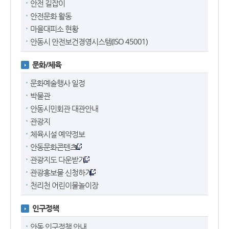
안전 길잡이
안전문화 활동
마을대피소 현황
안동시 안전보건경영시스템(ISO 45001)
문화/체육
문화예술행사 일정
박물관
안동시민회관 대관안내
관광지
체육시설 예약정보
안동문화콘텐츠
관광지도 다운받기
관광홍보물 신청하기
천리천 어린이물놀이장
인구정책
안동 인구정책 안내