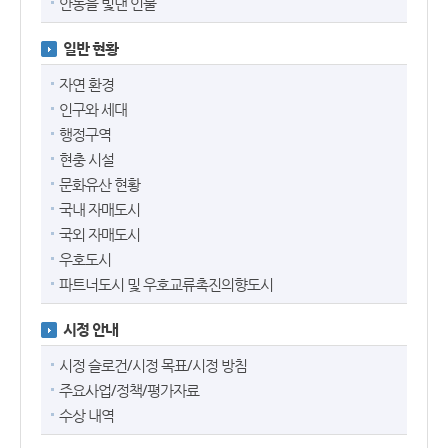
안동을 빛낸 인물
일반 현황
자연 환경
인구와 세대
행정구역
현충 시설
문화유산 현황
국내 자매도시
국외 자매도시
우호도시
파트너도시 및 우호교류촉진의향도시
시정 안내
시정 슬로건/시정 목표/시정 방침
주요사업/정책/평가자료
수상 내역