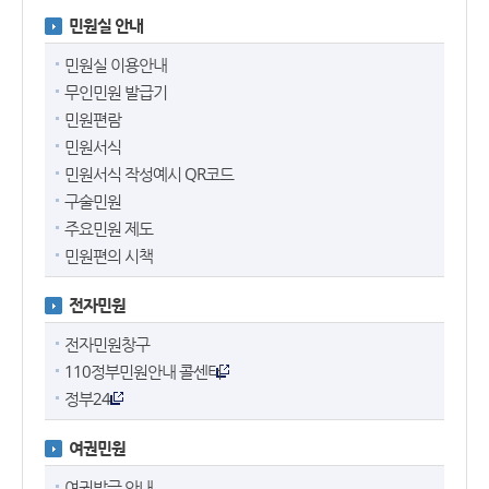
민원실 안내
민원실 이용안내
무인민원 발급기
민원편람
민원서식
민원서식 작성예시 QR코드
구술민원
주요민원 제도
민원편의 시책
전자민원
전자민원창구
110정부민원안내 콜센터
정부24
여권민원
여권발급 안내