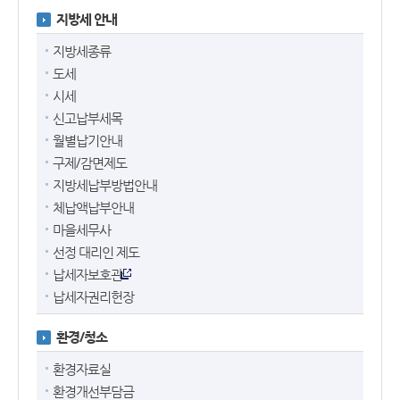
지방세 안내
지방세종류
도세
시세
신고납부세목
월별납기안내
구제/감면제도
지방세납부방법안내
체납액납부안내
마을세무사
선정 대리인 제도
납세자보호관
납세자권리헌장
환경/청소
환경자료실
환경개선부담금