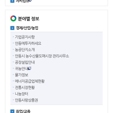
자치법규
분야별 정보
경제/산업/농업
기업공지사항
안동에투자하세요
농공단지소개
안동시 농수산물도매시장 관리사무소
공장설립안내
귀농안내
물가정보
에너지공급업체현황
전통시장현황
나눔장터
안동사랑상품권
취업/교육