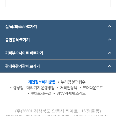
실/국/과/소 바로가기
읍면동 바로가기
기타부속사이트 바로가기
관내유관기관 바로가기
개인정보처리방침
누리집 불편접수
영상정보처리기기 운영방침
저작권정책
뷰어다운로드
찾아오시는길
정부/지자체 조직도
(우)36691 경상북도 안동시 퇴계로 115(명륜동)