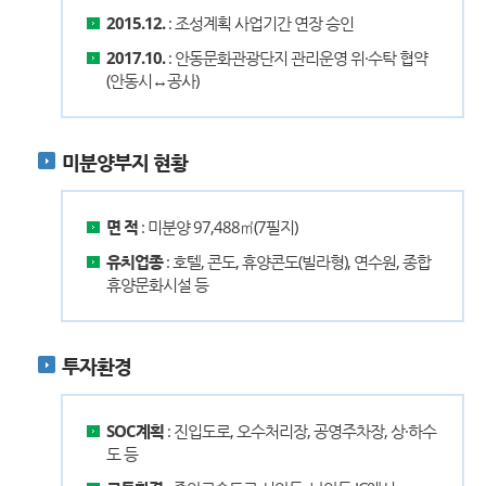
2015.12.
: 조성계획 사업기간 연장 승인
2017.10.
: 안동문화관광단지 관리운영 위·수탁 협약
(안동시↔공사)
미분양부지 현황
면 적
: 미분양 97,488㎡(7필지)
유치업종
: 호텔, 콘도, 휴양콘도(빌라형), 연수원, 종합
휴양문화시설 등
투자환경
SOC계획
: 진입도로, 오수처리장, 공영주차장, 상·하수
도 등