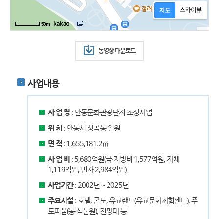
50m
동영상 다운로드
사업내용
사 업 명
: 안동문화관광단지 조성사업
위 치
: 안동시 성곡동 일원
면 적
: 1,655,181.2㎡
사 업 비
: 5,680억원(국·지방비 1,577억원, 자체
1,119억원, 민자 2,984억원)
사업기간
: 2002년 ~ 2025년
주요시설
: 호텔, 콘도, 유교랜드(유교문화체험센터), 주
토피움(동·식물원), 전망대 등