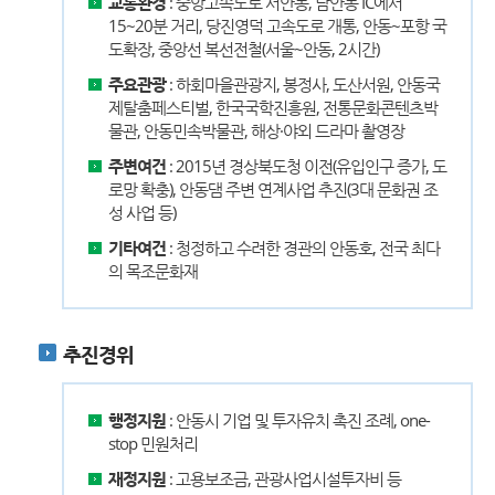
교통환경
: 중앙고속도로 서안동, 남안동 IC에서
15~20분 거리, 당진영덕 고속도로 개통, 안동~포항 국
도확장, 중앙선 복선전철(서울~안동, 2시간)
주요관광
: 하회마을관광지, 봉정사, 도산서원, 안동국
제탈춤페스티벌, 한국국학진흥원, 전통문화콘텐츠박
물관, 안동민속박물관, 해상·야외 드라마 촬영장
주변여건
: 2015년 경상북도청 이전(유입인구 증가, 도
로망 확충), 안동댐 주변 연계사업 추진(3대 문화권 조
성 사업 등)
기타여건
: 청정하고 수려한 경관의 안동호, 전국 최다
의 목조문화재
추진경위
행정지원
: 안동시 기업 및 투자유치 촉진 조례, one-
stop 민원처리
재정지원
: 고용보조금, 관광사업시설투자비 등