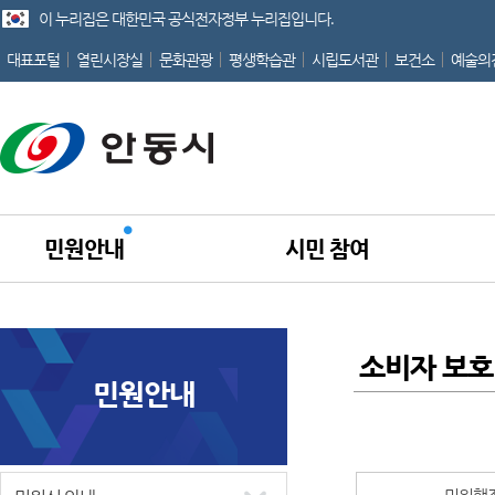
이 누리집은 대한민국 공식전자정부 누리집입니다.
대표포털
열린시장실
문화관광
평생학습관
시립도서관
보건소
예술의
민원안내
시민 참여
소비자 보호
민원안내
홈
민원행