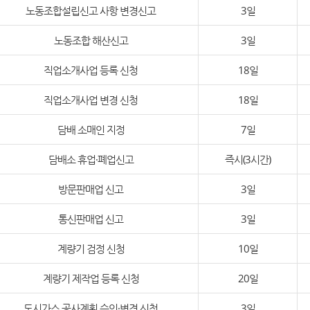
노동조합설립신고 사항 변경신고
3일
노동조합 해산신고
3일
직업소개사업 등록 신청
18일
직업소개사업 변경 신청
18일
담배 소매인 지정
7일
담배소 휴업·폐업신고
즉시(3시간)
방문판매업 신고
3일
통신판매업 신고
3일
계량기 검정 신청
10일
계량기 제작업 등록 신청
20일
도시가스 공사계획 승인·변경 신청
3일