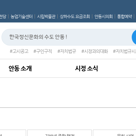
전당
농업기술센터
시립박물관
상하수도 요금조회
안동시의회
통합예약
고시공고
구인구직
자치법규
시장과의대화
자치법규시
안동 소개
시정 소식
정
지방세 종합 행정
문화 산업