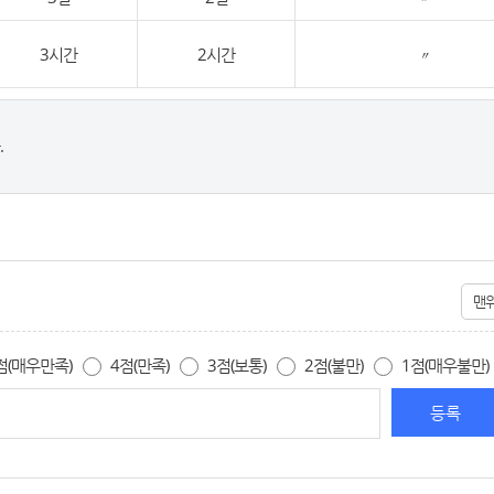
3시간
2시간
〃
.
맨
점(매우만족)
4점(만족)
3점(보통)
2점(불만)
1점(매우불만)