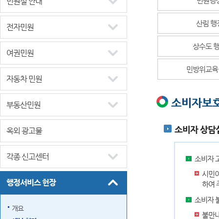
민원실 안내
산림 행
전자민원
상수도 
여권민원
민방위교육
자동차 민원
소비자보
부동산민원
소비자 상담
옥외 광고물
각종 신고센터
소비자 
시민이
행정서비스 헌장
하여 
소비자 
개요
불만내