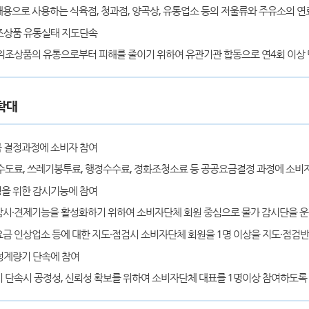
용으로 사용하는 식육점, 청과점, 양곡상, 유통업소 등의 저울류와 주유소의 연
조상품 유통실태 지도단속
위조상품의 유통으로부터 피해를 줄이기 위하여 유관기관 합동으로 연4회 이상
확대
 결정과정에 소비자 참여
수도료, 쓰레기봉투료, 행정수수료, 정화조청소료 등 공공요금결정 과정에 소비
을 위한 감시기능에 참여
시·견제기능을 활성화하기 위하여 소비자단체 회원 중심으로 물가 감시단을 
금 인상업소 등에 대한 지도·점검시 소비자단체 회원을 1명 이상을 지도·점검
정계량기 단속에 참여
 단속시 공정성, 신뢰성 확보를 위하여 소비자단체 대표를 1명이상 참여하도록