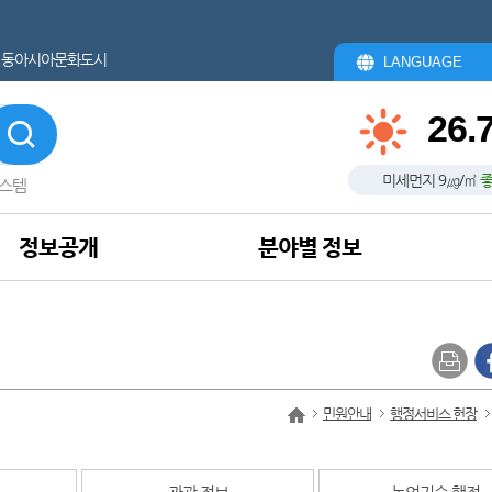
동아시아문화도시
LANGUAGE
26.
미세먼지
9
㎍/㎥
스템
정보공개
분야별 정보
민원안내
행정서비스 헌장
관광 정보
농업기술 행정