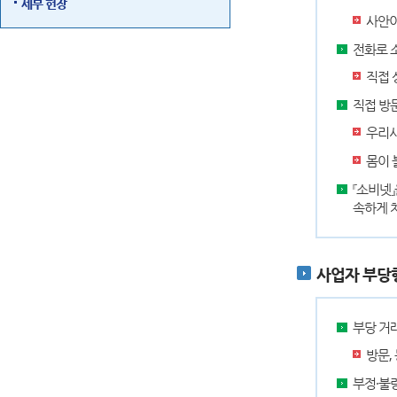
세부 헌장
사안이
전화로 
직접 
직접 방
우리시
몸이 
『소비넷
속하게 
사업자 부당
부당 거
방문,
부정·불