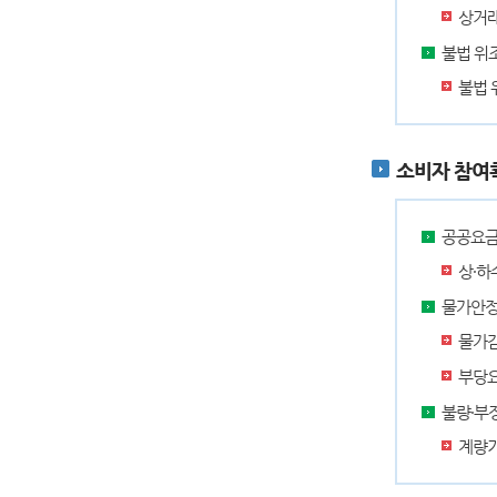
상거래
불법 위
불법 
소비자 참여
공공요금
상·하
물가안정
물가감
부당요
불량·부
계량기